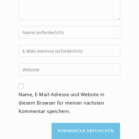
Gib
deinen
Namen
Gib
oder
deine
Benutzernamen
E-
Gib
zum
Mail-
deine
Kommentieren
Adresse
Website-
ein
zum
URL
Name, E-Mail-Adresse und Website in
Kommentieren
ein
ein
diesem Browser für meinen nächsten
(optional)
Kommentar speichern.