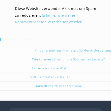
Diese Website verwendet Akismet, um Spam
zu reduzieren.
Erfahre, wie deine
Kommentardaten verarbeitet werden.
Neueste Kommentare
Christiane Kreklau
zu
Kinder ermutigen – eine große Herausforderung
Karsten Gebauer
zu
Wie komme ich durch die Stürme des Lebens?
Paul Grünebaum
zu
Ecclesia – schmerzhaft
Oliver Partzsch
zu
Gott dem Vater vertrauen
Isabella Stegmann
zu
Handelt bis ich wiederkomme