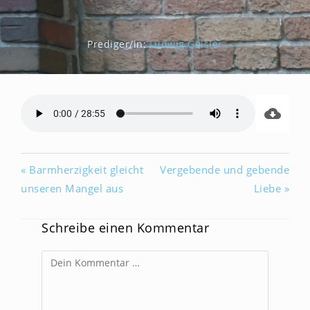
Prediger/in:
Ludwig Geisler
« Barmherzigkeit gleicht
Vergebende und gebende
unseren Mangel aus
Liebe »
Schreibe einen Kommentar
Kommentar