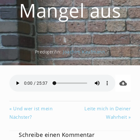
Mangel aus
Prediger/in:
Joachim Kaufmann
« Und wer ist mein
Leite mich in Deiner
Nächster?
Wahrheit »
Schreibe einen Kommentar