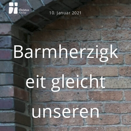
Zum
Inhalt
10. Januar 2021
springen
Barmherzigk
eit gleicht
unseren