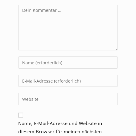
Kommentar
Gib
deinen
Namen
Gib
oder
deine
Benutzernamen
E-
Gib
zum
Mail-
deine
Kommentieren
Adresse
Website-
ein
zum
URL
Name, E-Mail-Adresse und Website in
Kommentieren
ein
ein
diesem Browser für meinen nächsten
(optional)