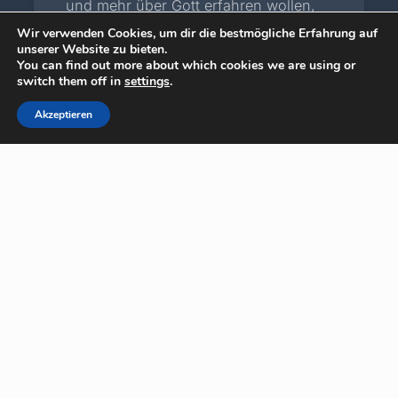
und mehr über Gott erfahren wollen,
wie man die Beziehung mit ihm leben
Wir verwenden Cookies, um dir die bestmögliche Erfahrung auf
unserer Website zu bieten.
You can find out more about which cookies we are using or
kann und
[…]
switch them off in
settings
.
Akzeptieren
Glaube und Wissenschaft
23. März 2026
Vortrag: Glaube und Wissenschaft
Wer: Prof. Dr. Arjan Kuijper