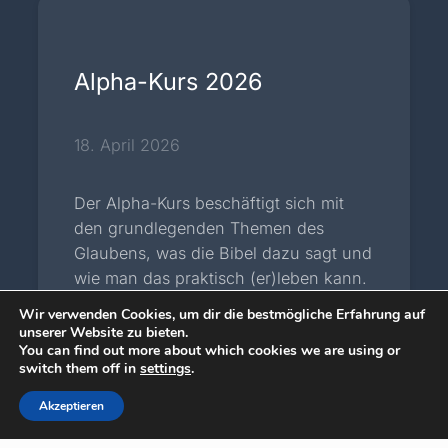
Alpha-Kurs 2026
18. April 2026
Der Alpha-Kurs beschäftigt sich mit
den grundlegenden Themen des
Glaubens, was die Bibel dazu sagt und
wie man das praktisch (er)leben kann.
Er ist gemacht für Menschen, die am
Wir verwenden Cookies, um dir die bestmögliche Erfahrung auf
Anfang ihres Lebens mit Gott stehen
unserer Website zu bieten.
You can find out more about which cookies we are using or
und mehr über Gott erfahren wollen,
switch them off in
settings
.
wie man die Beziehung mit ihm leben
Akzeptieren
kann und
[…]