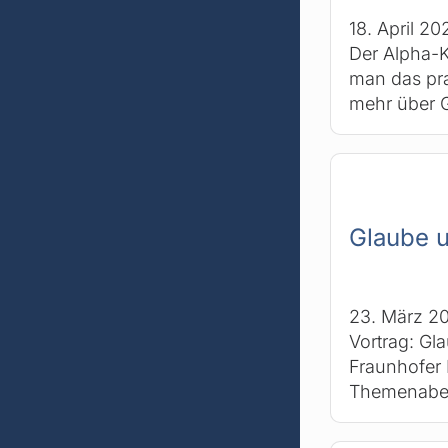
18. April 20
Der Alpha-K
man das pra
mehr über G
Glaube 
23. März 2
Vortrag: Gl
Fraunhofer 
Themenaben