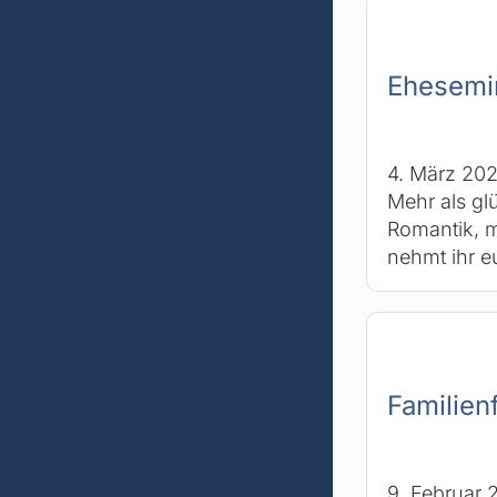
Ehesemin
4. März 20
Mehr als glü
Romantik, m
nehmt ihr e
Familien
9. Februar 