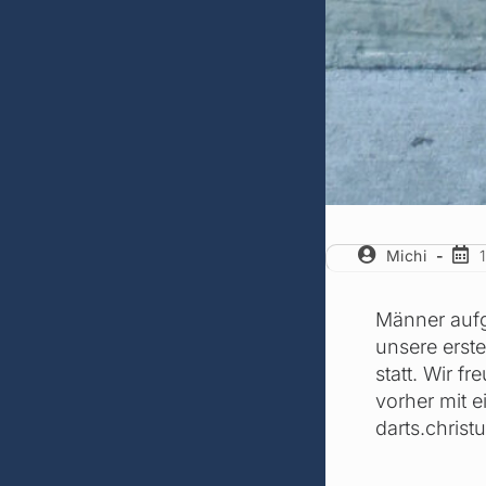
Michi
Männer aufg
unsere erste
statt. Wir f
vorher mit e
darts.chris