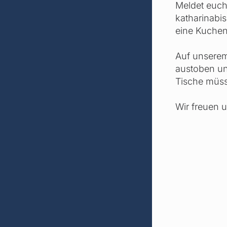
Meldet euch 
katharinabi
eine Kuchen
Auf unserem
austoben und
Tische müss
Wir freuen 