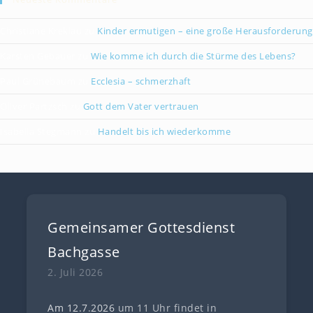
Christiane Kreklau
zu
Kinder ermutigen – eine große Herausforderung
Karsten Gebauer
zu
Wie komme ich durch die Stürme des Lebens?
Paul Grünebaum
zu
Ecclesia – schmerzhaft
Oliver Partzsch
zu
Gott dem Vater vertrauen
Isabella Stegmann
zu
Handelt bis ich wiederkomme
Gemeinsamer Gottesdienst
Bachgasse
2. Juli 2026
Am 12.7
.
202
6
um 11 Uhr findet in