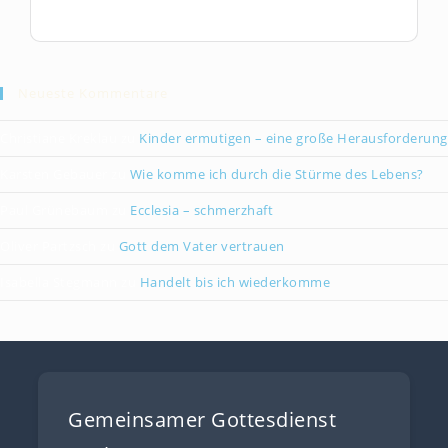
Neueste Kommentare
Christiane Kreklau
zu
Kinder ermutigen – eine große Herausforderung
Karsten Gebauer
zu
Wie komme ich durch die Stürme des Lebens?
Paul Grünebaum
zu
Ecclesia – schmerzhaft
Oliver Partzsch
zu
Gott dem Vater vertrauen
Isabella Stegmann
zu
Handelt bis ich wiederkomme
Gemeinsamer Gottesdienst