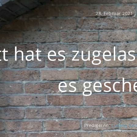
28. Februar 2021
t hat es zugelas
es gesch
Prediger/in:
Ludwig Gei