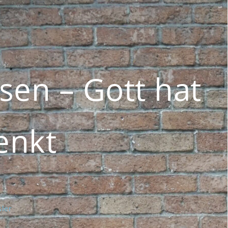
sen – Gott hat
enkt
sler