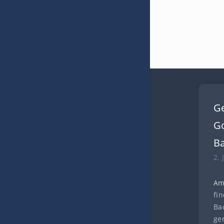
G
Go
B
2. 
Am
fi
Ba
ge