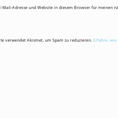
E-
-Mail-Adresse und Website in diesem Browser für meinen n
Mail-
men
Adresse
zum
en
Kommentieren
ein
ite verwendet Akismet, um Spam zu reduzieren.
Erfahre, wie