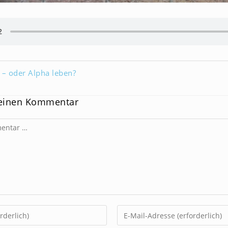
– oder Alpha leben?
 einen Kommentar
Gib
deine