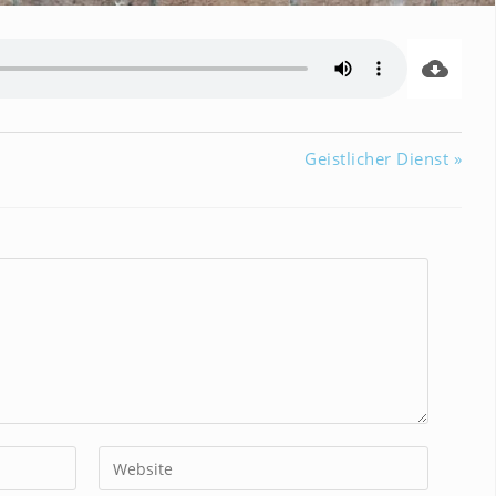
Geistlicher Dienst »
Gib
deine