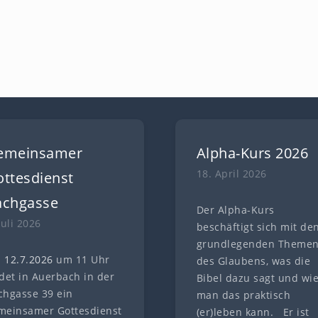
emeinsamer
Alpha-Kurs 2026
18. April 2026
ttesdienst
achgasse
Der Alpha-Kurs
Juli 2026
beschäftigt sich mit de
grundlegenden Theme
 12.7
.
202
6
um 11 Uhr
des Glaubens, was die
ndet in Auerbach in der
Bibel dazu sagt und wi
chgasse 39 ein
man das praktisch
meinsamer Gottesdienst
(er)leben kann. Er ist