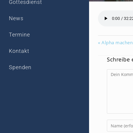
Gottesdienst
News
Termine
« Alpha machen 
Kontakt
Schreibe
Spenden
Kommentar
Gib
deinen