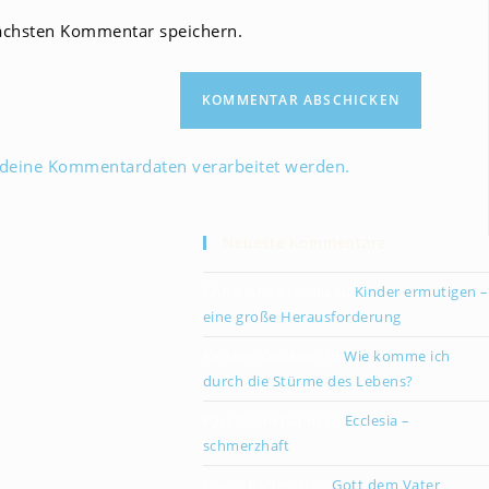
Website-
ächsten Kommentar speichern.
URL
ein
(optional)
 deine Kommentardaten verarbeitet werden.
Neueste Kommentare
Christiane Kreklau
zu
Kinder ermutigen –
eine große Herausforderung
Karsten Gebauer
zu
Wie komme ich
durch die Stürme des Lebens?
Paul Grünebaum
zu
Ecclesia –
schmerzhaft
Oliver Partzsch
zu
Gott dem Vater