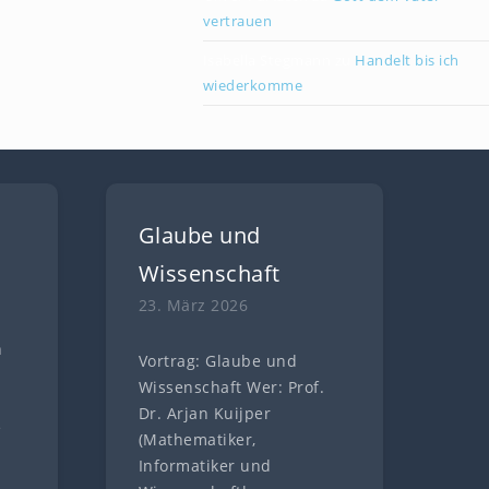
vertrauen
Isabella Stegmann
zu
Handelt bis ich
wiederkomme
Glaube und
Wissenschaft
23. März 2026
n
Vortrag: Glaube und
n
Wissenschaft Wer: Prof.
Dr. Arjan Kuijper
e
(Mathematiker,
Informatiker und