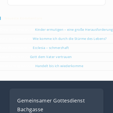
Neueste Kommentare
Christiane Kreklau
zu
Kinder ermutigen – eine große Herausforderung
Karsten Gebauer
zu
Wie komme ich durch die Stürme des Lebens?
Paul Grünebaum
zu
Ecclesia – schmerzhaft
Oliver Partzsch
zu
Gott dem Vater vertrauen
Isabella Stegmann
zu
Handelt bis ich wiederkomme
Gemeinsamer Gottesdienst
Bachgasse