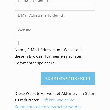
deinen
Namen
Gib
oder
deine
Benutzernamen
E-
Gib
zum
Mail-
deine
Kommentieren
Adresse
Website-
ein
zum
URL
Name, E-Mail-Adresse und Website in
Kommentieren
ein
ein
diesem Browser für meinen nächsten
(optional)
Kommentar speichern.
Diese Website verwendet Akismet, um Spam
zu reduzieren.
Erfahre, wie deine
Kommentardaten verarbeitet werden.