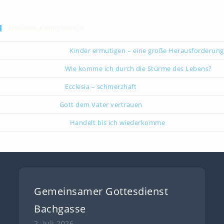
Neueste Kommentare
Christiane Kreklau
zu
Kinder ermutigen – eine große Herausforderung
Karsten Gebauer
zu
Wie komme ich durch die Stürme des Lebens?
Paul Grünebaum
zu
Ecclesia – schmerzhaft
Oliver Partzsch
zu
Gott dem Vater vertrauen
Isabella Stegmann
zu
Handelt bis ich wiederkomme
Gemeinsamer Gottesdienst
Bachgasse
2. Juli 2026