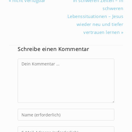
« nicht verfügbar
In schweren Zeiten – in
schweren
Lebenssituationen – Jesus
wieder neu und tiefer
vertrauen lernen »
Schreibe einen Kommentar
Kommentar
Gib
deinen
Namen
Gib