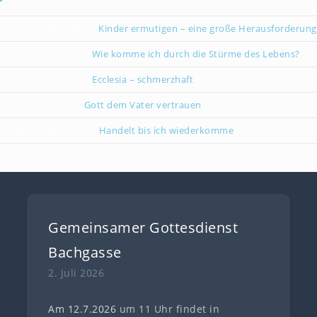
Christiane Kreklau
zu
Kinder ermutigen – eine große Herausforderung
Karsten Gebauer
zu
Wie komme ich durch die Stürme des Lebens?
Paul Grünebaum
zu
Ecclesia – schmerzhaft
Oliver Partzsch
zu
Gott dem Vater vertrauen
Isabella Stegmann
zu
Handelt bis ich wiederkomme
Gemeinsamer Gottesdienst
Bachgasse
2. Juli 2026
Am 12.7
.
202
6
um 11 Uhr findet in