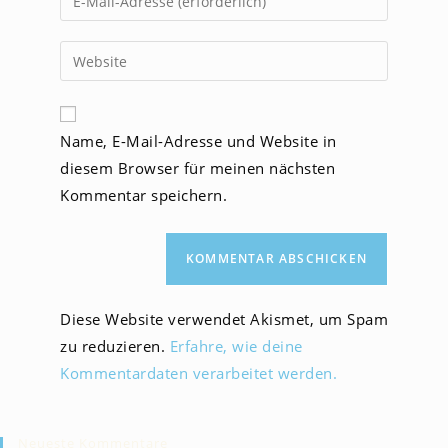
oder
deine
Benutzernamen
E-
Gib
zum
Mail-
deine
Kommentieren
Adresse
Website-
ein
zum
URL
Name, E-Mail-Adresse und Website in
Kommentieren
ein
ein
diesem Browser für meinen nächsten
(optional)
Kommentar speichern.
Diese Website verwendet Akismet, um Spam
zu reduzieren.
Erfahre, wie deine
Kommentardaten verarbeitet werden.
Neueste Kommentare