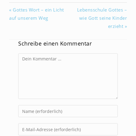
« Gottes Wort – ein Licht
Lebensschule Gottes –
auf unserem Weg
wie Gott seine Kinder
erzieht »
Schreibe einen Kommentar
Kommentar
Gib
deinen
Namen
Gib
oder
deine