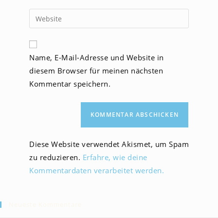
Benutzernamen
E-
Gib
zum
Mail-
deine
Kommentieren
Adresse
Website-
ein
zum
URL
Name, E-Mail-Adresse und Website in
Kommentieren
ein
ein
diesem Browser für meinen nächsten
(optional)
Kommentar speichern.
Diese Website verwendet Akismet, um Spam
zu reduzieren.
Erfahre, wie deine
Kommentardaten verarbeitet werden.
Neueste Kommentare