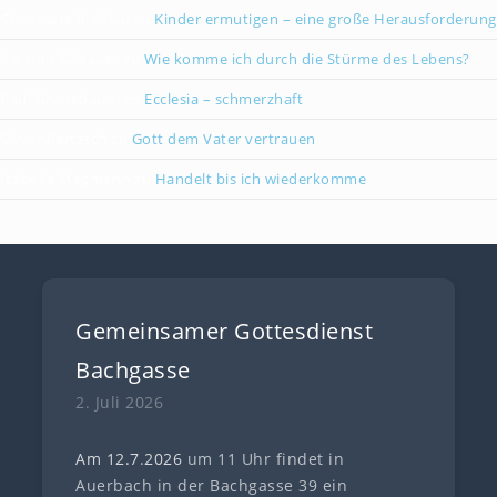
Christiane Kreklau
zu
Kinder ermutigen – eine große Herausforderung
Karsten Gebauer
zu
Wie komme ich durch die Stürme des Lebens?
Paul Grünebaum
zu
Ecclesia – schmerzhaft
Oliver Partzsch
zu
Gott dem Vater vertrauen
Isabella Stegmann
zu
Handelt bis ich wiederkomme
Gemeinsamer Gottesdienst
Bachgasse
2. Juli 2026
Am 12.7
.
202
6
um 11 Uhr findet in
Auerbach in der Bachgasse 39 ein