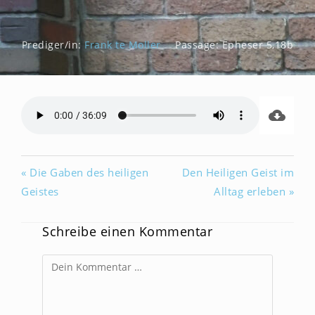
Prediger/in:
Frank te Moller
Passage:
Epheser 5,18b
« Die Gaben des heiligen
Den Heiligen Geist im
Geistes
Alltag erleben »
Schreibe einen Kommentar
Kommentar