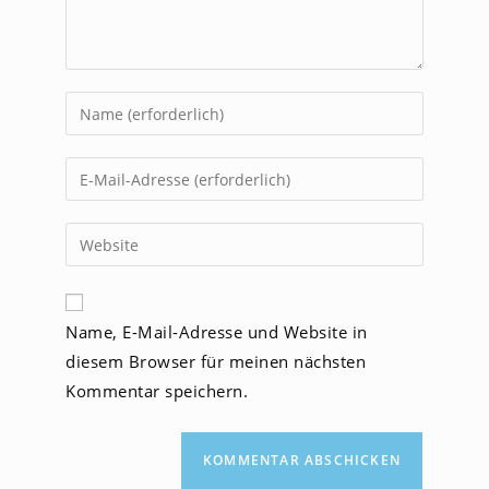
Gib
deinen
Namen
Gib
oder
deine
Benutzernamen
E-
Gib
zum
Mail-
deine
Kommentieren
Adresse
Website-
ein
zum
URL
Name, E-Mail-Adresse und Website in
Kommentieren
ein
ein
diesem Browser für meinen nächsten
(optional)
Kommentar speichern.