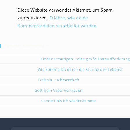
Diese Website verwendet Akismet, um Spam
zu reduzieren.
Erfahre, wie deine
Kommentardaten verarbeitet werden.
Neueste Kommentare
Christiane Kreklau
zu
Kinder ermutigen – eine große Herausforderung
Karsten Gebauer
zu
Wie komme ich durch die Stürme des Lebens?
Paul Grünebaum
zu
Ecclesia – schmerzhaft
Oliver Partzsch
zu
Gott dem Vater vertrauen
Isabella Stegmann
zu
Handelt bis ich wiederkomme