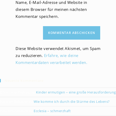
Name, E-Mail-Adresse und Website in
Kommentieren
ein
ein
diesem Browser für meinen nächsten
(optional)
Kommentar speichern.
Diese Website verwendet Akismet, um Spam
zu reduzieren.
Erfahre, wie deine
Kommentardaten verarbeitet werden.
Neueste Kommentare
Christiane Kreklau
zu
Kinder ermutigen – eine große Herausforderung
Karsten Gebauer
zu
Wie komme ich durch die Stürme des Lebens?
Paul Grünebaum
zu
Ecclesia – schmerzhaft