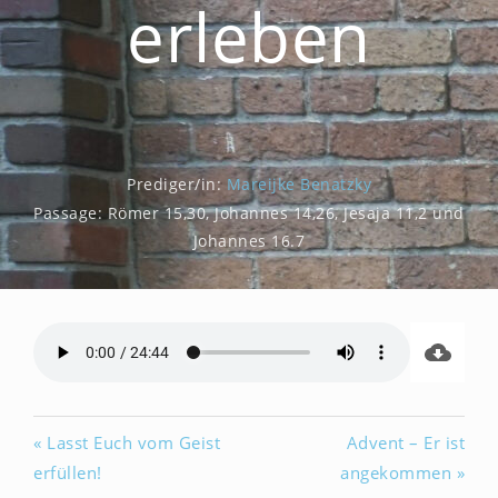
erleben
Prediger/in:
Mareijke Benatzky
Passage:
Römer 15,30, Johannes 14,26, Jesaja 11,2 und
Johannes 16.7
« Lasst Euch vom Geist
Advent – Er ist
erfüllen!
angekommen »