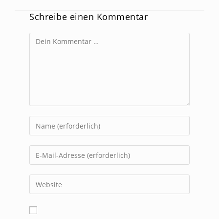
Schreibe einen Kommentar
Kommentar
Gib
deinen
Namen
Gib
oder
deine
Benutzernamen
E-
Gib
zum
Mail-
deine
Kommentieren
Adresse
Website-
ein
zum
URL