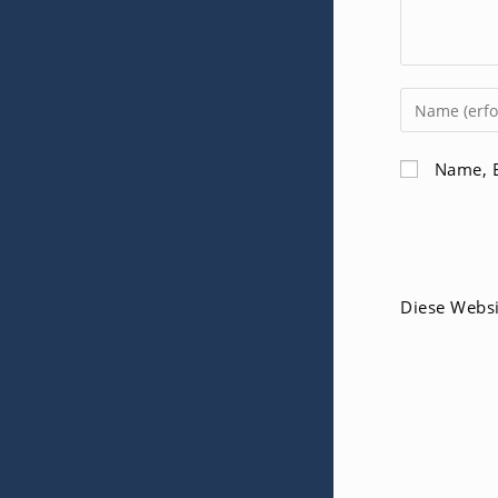
Gib
deinen
Namen
Name, E
oder
Benutzerna
zum
Kommentier
ein
Diese Webs