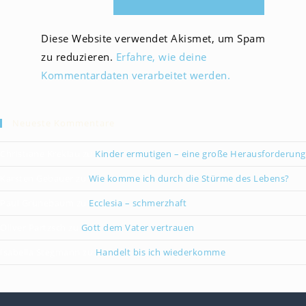
Diese Website verwendet Akismet, um Spam
zu reduzieren.
Erfahre, wie deine
Kommentardaten verarbeitet werden.
Neueste Kommentare
Christiane Kreklau
zu
Kinder ermutigen – eine große Herausforderung
Karsten Gebauer
zu
Wie komme ich durch die Stürme des Lebens?
Paul Grünebaum
zu
Ecclesia – schmerzhaft
Oliver Partzsch
zu
Gott dem Vater vertrauen
Isabella Stegmann
zu
Handelt bis ich wiederkomme