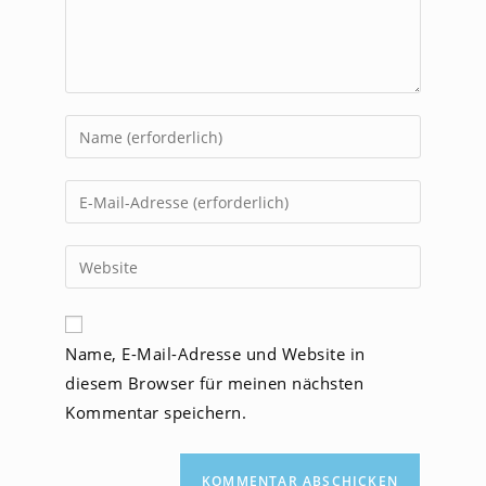
Gib
deinen
Namen
Gib
oder
deine
Benutzernamen
E-
Gib
zum
Mail-
deine
Kommentieren
Adresse
Website-
ein
zum
URL
Name, E-Mail-Adresse und Website in
Kommentieren
ein
ein
diesem Browser für meinen nächsten
(optional)
Kommentar speichern.