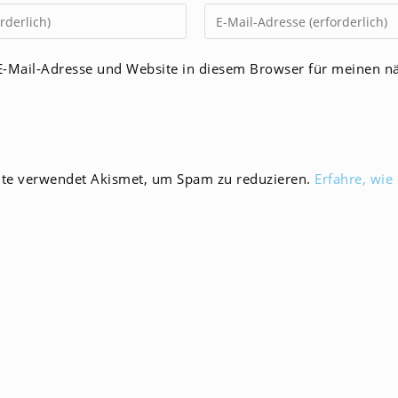
Gib
deine
E-
-Mail-Adresse und Website in diesem Browser für meinen n
Mail-
men
Adresse
zum
en
Kommentieren
ein
ite verwendet Akismet, um Spam zu reduzieren.
Erfahre, wie