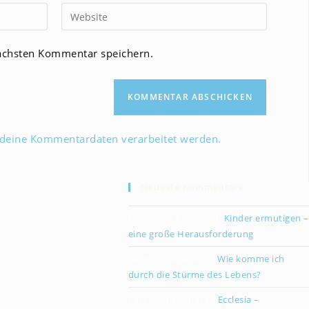
Gib
deine
Website-
ächsten Kommentar speichern.
URL
ein
(optional)
 deine Kommentardaten verarbeitet werden.
Neueste Kommentare
Christiane Kreklau
zu
Kinder ermutigen –
eine große Herausforderung
Karsten Gebauer
zu
Wie komme ich
durch die Stürme des Lebens?
Paul Grünebaum
zu
Ecclesia –