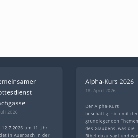
emeinsamer
Alpha-Kurs 2026
18. April 2026
ttesdienst
achgasse
Der Alpha-Kurs
Juli 2026
beschäftigt sich mit de
grundlegenden Theme
 12.7
.
202
6
um 11 Uhr
des Glaubens, was die
ndet in Auerbach in der
Bibel dazu sagt und wi