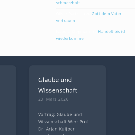
schmerzhaft
Oliver Partzsch
zu
Gott dem Vater
vertrauen
Isabella Stegmann
zu
Handelt bis ich
wiederkomme
Glaube und
Wissenschaft
23. März 2026
n
Vortrag: Glaube und
n
Wissenschaft Wer: Prof.
Dr. Arjan Kuijper
e