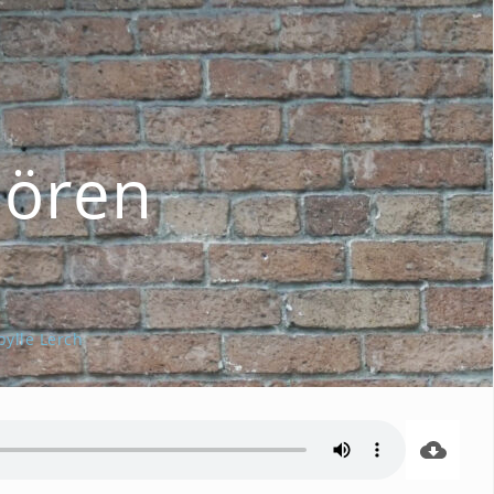
hören
bylle Lerch