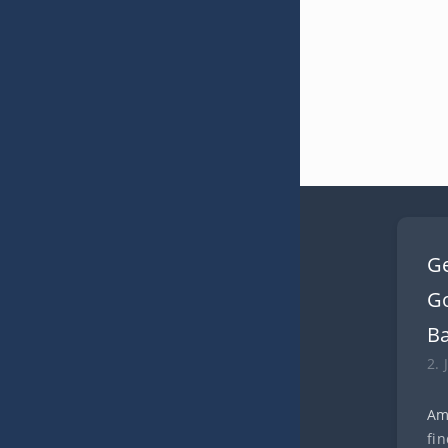
G
Go
B
2. 
Am
fi