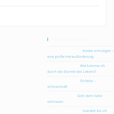
Neueste Kommentare
Christiane Kreklau
zu
Kinder ermutigen –
eine große Herausforderung
Karsten Gebauer
zu
Wie komme ich
durch die Stürme des Lebens?
Paul Grünebaum
zu
Ecclesia –
schmerzhaft
Oliver Partzsch
zu
Gott dem Vater
vertrauen
Isabella Stegmann
zu
Handelt bis ich