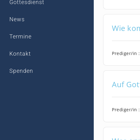
Gottesdienst
News
Wie kom
Termine
Prediger/in :
Kontakt
Spenden
Auf Got
Prediger/in :