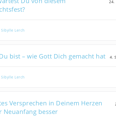
artest Du von diesem
24.
htsfest?
Sibylle Lerch
 Du bist – wie Gott Dich gemacht hat
4.
Sibylle Lerch
tes Versprechen in Deinem Herzen
r Neuanfang besser