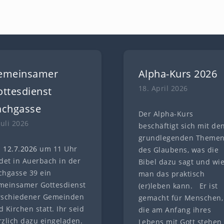
emeinsamer
Alpha-Kurs 2026
18. April 2026
ttesdienst
achgasse
Der Alpha-Kurs
Juli 2026
beschäftigt sich mit de
grundlegenden Theme
 12.7
.
202
6
um 11 Uhr
des Glaubens, was die
ndet in Auerbach in der
Bibel dazu sagt und wi
chgasse 39 ein
man das praktisch
meinsamer Gottesdienst
(er)leben kann. Er ist
rschiedener Gemeinden
gemacht für Menschen,
 Kirchen statt. Ihr seid
die am Anfang ihres
rzlich dazu eingeladen.
Lebens mit Gott stehen