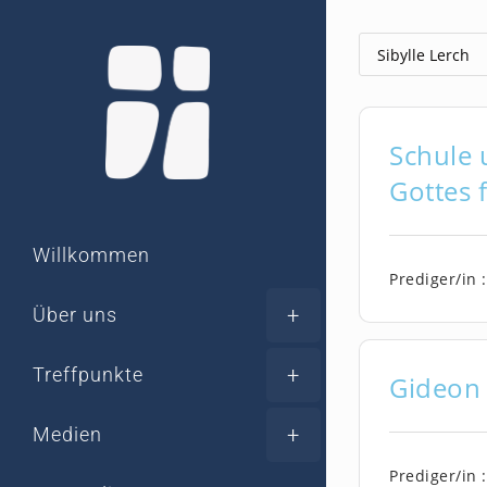
Zum
Inhalt
springen
Schule 
Gottes 
Willkommen
Prediger/in :
Über uns
Treffpunkte
Gideon 
Medien
Prediger/in :