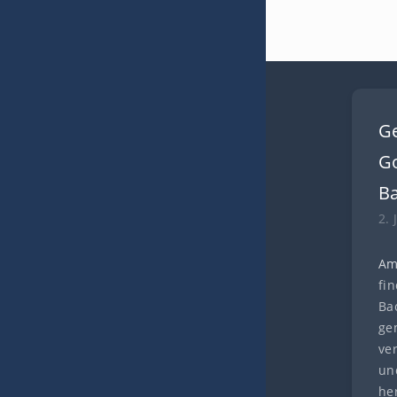
G
Go
B
2. 
Am
fi
Ba
ge
ve
und
he