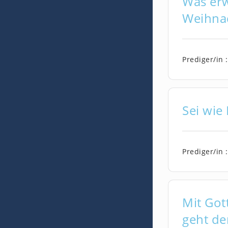
Was erw
Weihnac
Prediger/in :
Sei wie
Prediger/in :
Mit Got
geht de