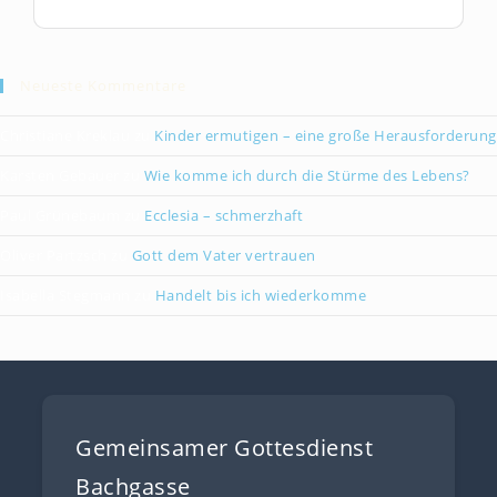
Neueste Kommentare
Christiane Kreklau
zu
Kinder ermutigen – eine große Herausforderung
Karsten Gebauer
zu
Wie komme ich durch die Stürme des Lebens?
Paul Grünebaum
zu
Ecclesia – schmerzhaft
Oliver Partzsch
zu
Gott dem Vater vertrauen
Isabella Stegmann
zu
Handelt bis ich wiederkomme
Gemeinsamer Gottesdienst
Bachgasse