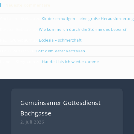
Neueste Kommentare
Christiane Kreklau
zu
Kinder ermutigen – eine große Herausforderung
Karsten Gebauer
zu
Wie komme ich durch die Stürme des Lebens?
Paul Grünebaum
zu
Ecclesia – schmerzhaft
Oliver Partzsch
zu
Gott dem Vater vertrauen
Isabella Stegmann
zu
Handelt bis ich wiederkomme
Gemeinsamer Gottesdienst
Bachgasse
2. Juli 2026