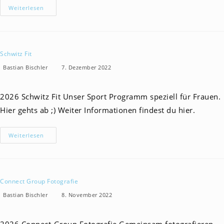
Anbetungsabende
Weiterlesen
2026
Schwitz Fit
Beitrags-
Beitrag
Beitrags-
Bastian Bischler
7. Dezember 2022
Autor:
veröffentlicht:
Kategorie:
2026 Schwitz Fit Unser Sport Programm speziell für Frauen.
Hier gehts ab ;) Weiter Informationen findest du hier.
Schwitz
Weiterlesen
Fit
Connect Group Fotografie
Beitrags-
Beitrag
Beitrags-
Bastian Bischler
8. November 2022
Autor:
veröffentlicht:
Kategorie: