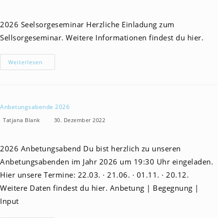
Autor:
veröffentlicht:
Kategorie:
2026 Seelsorgeseminar Herzliche Einladung zum
Sellsorgeseminar. Weitere Informationen findest du hier.
Seelsorge
Weiterlesen
2026
Anbetungsabende 2026
Beitrags-
Beitrag
Beitrags-
Tatjana Blank
30. Dezember 2022
Autor:
veröffentlicht:
Kategorie:
2026 Anbetungsabend Du bist herzlich zu unseren
Anbetungsabenden im Jahr 2026 um 19:30 Uhr eingeladen.
Hier unsere Termine: 22.03. · 21.06. · 01.11. · 20.12.
Weitere Daten findest du hier. Anbetung | Begegnung |
Input