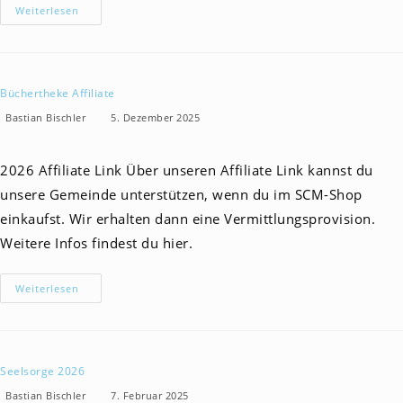
Glaube
Weiterlesen
Und
Wissenschaft
Büchertheke Affiliate
Beitrags-
Beitrag
Beitrags-
Bastian Bischler
5. Dezember 2025
Autor:
veröffentlicht:
Kategorie:
2026 Affiliate Link Über unseren Affiliate Link kannst du
unsere Gemeinde unterstützen, wenn du im SCM-Shop
einkaufst. Wir erhalten dann eine Vermittlungsprovision.
Weitere Infos findest du hier.
Büchertheke
Weiterlesen
Affiliate
Seelsorge 2026
Beitrags-
Beitrag
Beitrags-
Bastian Bischler
7. Februar 2025