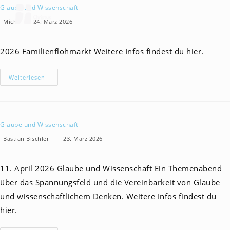
Zum
Glaube und Wissenschaft
Inhalt
Beitrags-
Beitrag
Beitrags-
Michi
24. März 2026
Autor:
veröffentlicht:
Kategorie:
springen
2026 Familienflohmarkt Weitere Infos findest du hier.
Glaube
Weiterlesen
Und
Wissenschaft
Glaube und Wissenschaft
Beitrags-
Beitrag
Beitrags-
Bastian Bischler
23. März 2026
Autor:
veröffentlicht:
Kategorie:
11. April 2026 Glaube und Wissenschaft Ein Themenabend
über das Spannungsfeld und die Vereinbarkeit von Glaube
und wissenschaftlichem Denken. Weitere Infos findest du
hier.