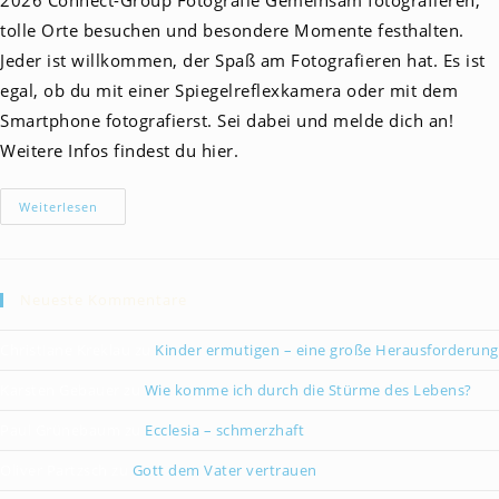
2026 Connect-Group Fotografie Gemeinsam fotografieren,
tolle Orte besuchen und besondere Momente festhalten.
Jeder ist willkommen, der Spaß am Fotografieren hat. Es ist
egal, ob du mit einer Spiegelreflexkamera oder mit dem
Smartphone fotografierst. Sei dabei und melde dich an!
Weitere Infos findest du hier.
Connect
Weiterlesen
Group
Fotografie
Neueste Kommentare
Christiane Kreklau
zu
Kinder ermutigen – eine große Herausforderung
Karsten Gebauer
zu
Wie komme ich durch die Stürme des Lebens?
Paul Grünebaum
zu
Ecclesia – schmerzhaft
Oliver Partzsch
zu
Gott dem Vater vertrauen