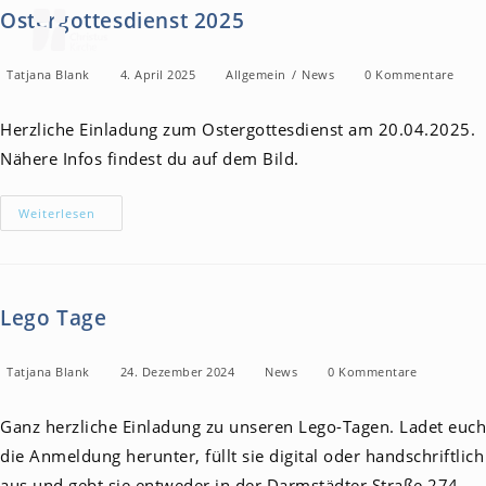
Zum
Ostergottesdienst 2025
Inhalt
springen
Beitrags-
Beitrag
Beitrags-
Beitrags-
Tatjana Blank
4. April 2025
Allgemein
/
News
0 Kommentare
Autor:
veröffentlicht:
Kategorie:
Kommentare:
Herzliche Einladung zum Ostergottesdienst am 20.04.2025.
Nähere Infos findest du auf dem Bild.
Ostergottesdienst
Weiterlesen
2025
Lego Tage
Beitrags-
Beitrag
Beitrags-
Beitrags-
Tatjana Blank
24. Dezember 2024
News
0 Kommentare
Autor:
veröffentlicht:
Kategorie:
Kommentare:
Ganz herzliche Einladung zu unseren Lego-Tagen. Ladet euch
die Anmeldung herunter, füllt sie digital oder handschriftlich
aus und gebt sie entweder in der Darmstädter Straße 274,