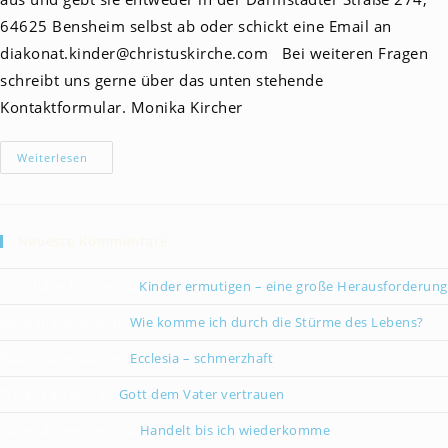
64625 Bensheim selbst ab oder schickt eine Email an
diakonat.kinder@christuskirche.com Bei weiteren Fragen
schreibt uns gerne über das unten stehende
Kontaktformular. Monika Kircher
Lego
Weiterlesen
Tage
Neueste Kommentare
Christiane Kreklau
zu
Kinder ermutigen – eine große Herausforderung
Karsten Gebauer
zu
Wie komme ich durch die Stürme des Lebens?
Paul Grünebaum
zu
Ecclesia – schmerzhaft
Oliver Partzsch
zu
Gott dem Vater vertrauen
Isabella Stegmann
zu
Handelt bis ich wiederkomme