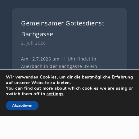
Gemeinsamer Gottesdienst
Bachgasse
2. Juli 2026
Am 12.7.2026 um 11 Uhr findet in
Auerbach in der Bachgasse 39 ein
gemeinsamer Gottesdienst verschiedener
Wir verwenden Cookies, um dir die bestmögliche Erfahrung
Gemeinden und Kirchen statt. Ihr seid
auf unserer Website zu bieten.
You can find out more about which cookies we are using or
herzlich dazu eingeladen. Weitere Infos
switch them off in
settings
.
könnt ihr aus dem digitalen Flyer
entnehmen. An diesem Tag findet bei uns
Akzeptieren
in der Christuskirche kein Gottesdienst
[…]