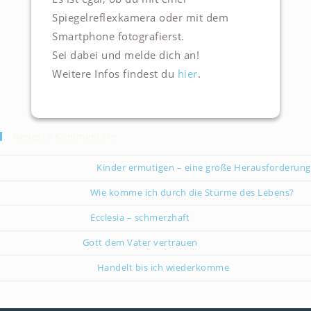
Spiegelreflexkamera oder mit dem
Smartphone fotografierst.
Sei dabei und melde dich an!
Weitere Infos findest du
hier
.
Neueste Kommentare
Christiane Kreklau
zu
Kinder ermutigen – eine große Herausforderung
Karsten Gebauer
zu
Wie komme ich durch die Stürme des Lebens?
Paul Grünebaum
zu
Ecclesia – schmerzhaft
Oliver Partzsch
zu
Gott dem Vater vertrauen
Isabella Stegmann
zu
Handelt bis ich wiederkomme