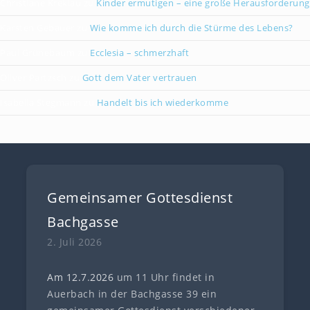
Christiane Kreklau
zu
Kinder ermutigen – eine große Herausforderung
Karsten Gebauer
zu
Wie komme ich durch die Stürme des Lebens?
Paul Grünebaum
zu
Ecclesia – schmerzhaft
Oliver Partzsch
zu
Gott dem Vater vertrauen
Isabella Stegmann
zu
Handelt bis ich wiederkomme
Gemeinsamer Gottesdienst
Bachgasse
2. Juli 2026
Am 12.7
.
202
6
um 11 Uhr findet in
Auerbach in der Bachgasse 39 ein