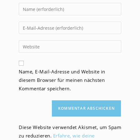
Gib
deinen
Namen
Gib
oder
deine
Benutzernamen
E-
Gib
zum
Mail-
deine
Kommentieren
Adresse
Website-
ein
zum
URL
Name, E-Mail-Adresse und Website in
Kommentieren
ein
ein
diesem Browser für meinen nächsten
(optional)
Kommentar speichern.
Diese Website verwendet Akismet, um Spam
zu reduzieren.
Erfahre, wie deine