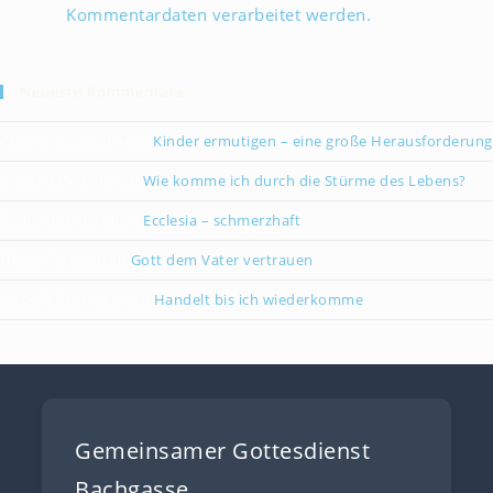
Kommentardaten verarbeitet werden.
Neueste Kommentare
Christiane Kreklau
zu
Kinder ermutigen – eine große Herausforderung
Karsten Gebauer
zu
Wie komme ich durch die Stürme des Lebens?
Paul Grünebaum
zu
Ecclesia – schmerzhaft
Oliver Partzsch
zu
Gott dem Vater vertrauen
Isabella Stegmann
zu
Handelt bis ich wiederkomme
Gemeinsamer Gottesdienst
Bachgasse