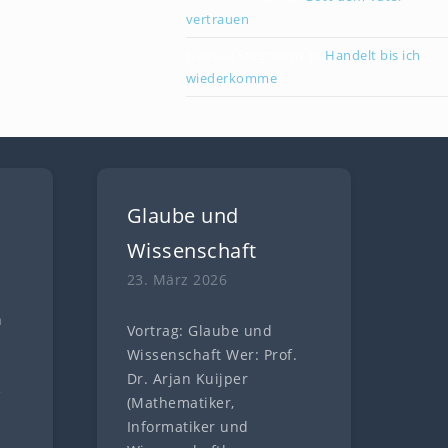
vertrauen
Isabella Stegmann
zu
Handelt bis ich
wiederkomme
Glaube und
Wissenschaft
23. März 2026
n
Vortrag: Glaube und
n
Wissenschaft Wer: Prof.
Dr. Arjan Kuijper
e
(Mathematiker,
Informatiker und