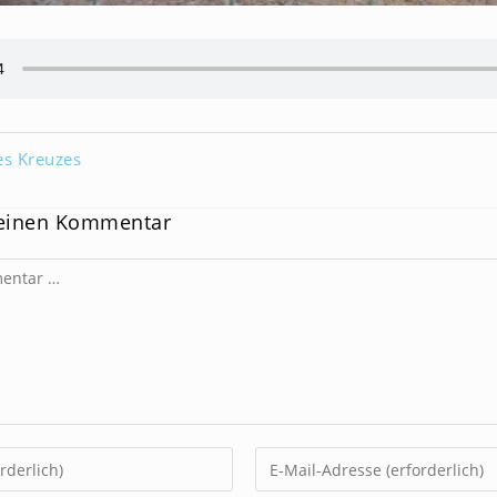
es Kreuzes
 einen Kommentar
Gib
deine