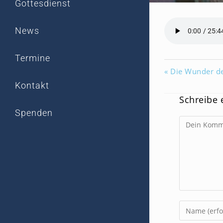
Gottesdienst
News
Termine
« Die Wunder d
Kontakt
Schreibe
Spenden
Kommentar
Gib
deinen