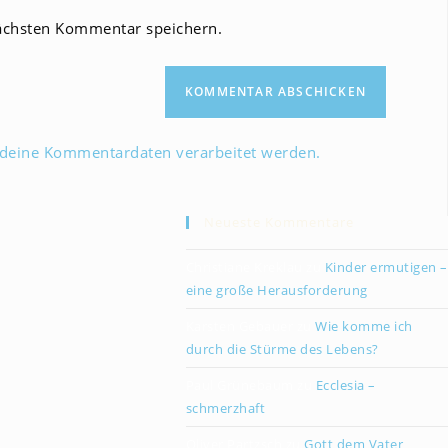
Website-
ächsten Kommentar speichern.
URL
ein
(optional)
 deine Kommentardaten verarbeitet werden.
Neueste Kommentare
Christiane Kreklau
zu
Kinder ermutigen –
eine große Herausforderung
Karsten Gebauer
zu
Wie komme ich
durch die Stürme des Lebens?
Paul Grünebaum
zu
Ecclesia –
schmerzhaft
Oliver Partzsch
zu
Gott dem Vater