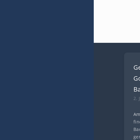
G
Go
B
2. 
Am
fi
Ba
ge