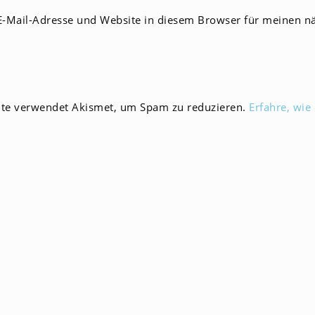
E-
-Mail-Adresse und Website in diesem Browser für meinen n
Mail-
men
Adresse
zum
en
Kommentieren
ein
ite verwendet Akismet, um Spam zu reduzieren.
Erfahre, wie