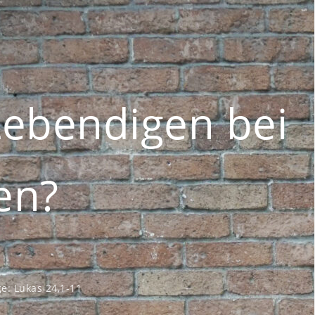
Lebendigen bei
en?
e:
Lukas 24,1-11