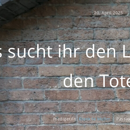
20. April 2025
 sucht ihr den 
den Tot
Prediger/in:
Frank te Moller
Passag