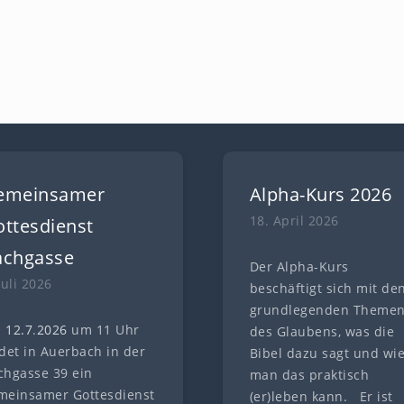
emeinsamer
Alpha-Kurs 2026
18. April 2026
ttesdienst
achgasse
Der Alpha-Kurs
Juli 2026
beschäftigt sich mit de
grundlegenden Theme
 12.7
.
202
6
um 11 Uhr
des Glaubens, was die
ndet in Auerbach in der
Bibel dazu sagt und wi
chgasse 39 ein
man das praktisch
meinsamer Gottesdienst
(er)leben kann. Er ist