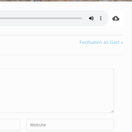
Festhalten an Gott »
Gib
deine