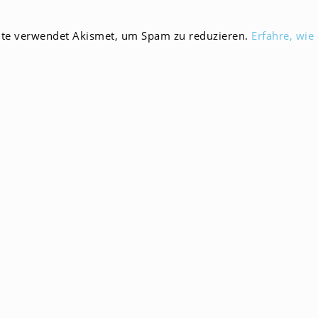
en
Kommentieren
ein
ite verwendet Akismet, um Spam zu reduzieren.
Erfahre, wie