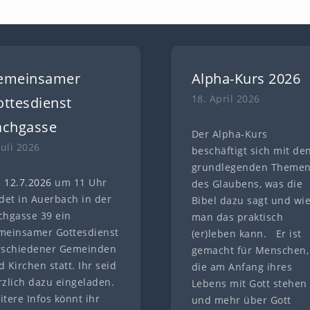
emeinsamer
Alpha-Kurs 2026
18. April 2026
ttesdienst
achgasse
Der Alpha-Kurs
Juli 2026
beschäftigt sich mit de
grundlegenden Theme
 12.7
.
202
6
um 11 Uhr
des Glaubens, was die
ndet in Auerbach in der
Bibel dazu sagt und wi
chgasse 39 ein
man das praktisch
meinsamer Gottesdienst
(er)leben kann. Er ist
rschiedener Gemeinden
gemacht für Menschen,
 Kirchen statt. Ihr seid
die am Anfang ihres
rzlich dazu eingeladen.
Lebens mit Gott stehen
itere Infos könnt ihr
und mehr über Gott