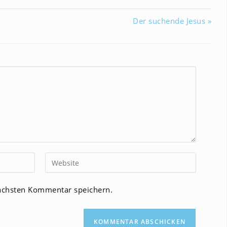
Der suchende Jesus »
Gib
deine
Website-
ächsten Kommentar speichern.
URL
ein
(optional)