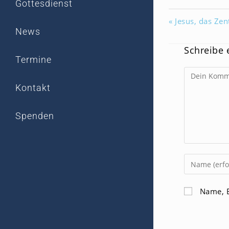
Gottesdienst
« Jesus, das Ze
News
Schreibe
Termine
Kommentar
Kontakt
Spenden
Gib
deinen
Namen
Name, E
oder
Benutzerna
zum