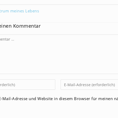
ntrum meines Lebens
 einen Kommentar
Gib
deine
E-
-Mail-Adresse und Website in diesem Browser für meinen n
Mail-
men
Adresse
zum