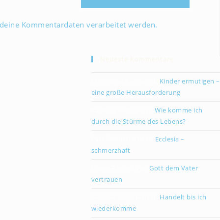
 deine Kommentardaten verarbeitet werden.
Neueste Kommentare
Christiane Kreklau
zu
Kinder ermutigen –
eine große Herausforderung
Karsten Gebauer
zu
Wie komme ich
durch die Stürme des Lebens?
Paul Grünebaum
zu
Ecclesia –
schmerzhaft
Oliver Partzsch
zu
Gott dem Vater
vertrauen
Isabella Stegmann
zu
Handelt bis ich
wiederkomme