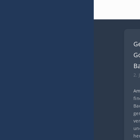
G
Go
B
2. 
Am
fi
Ba
ge
ve
und
he