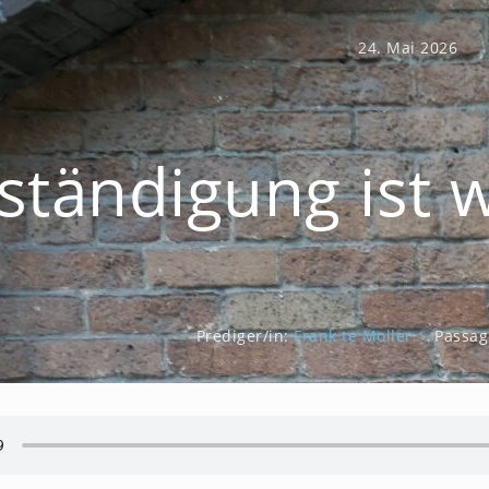
24. Mai 2026
ständigung ist 
Prediger/in:
Frank te Moller
Passag