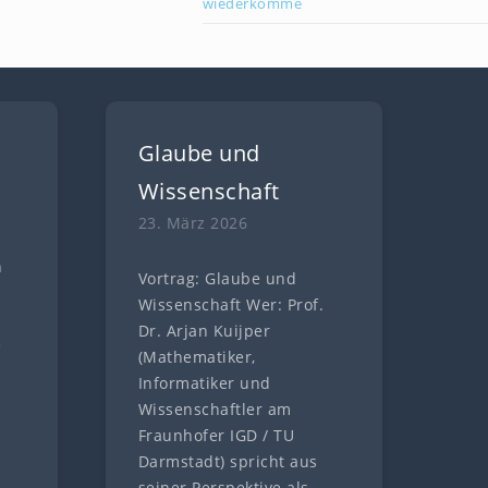
wiederkomme
Glaube und
Wissenschaft
23. März 2026
n
Vortrag: Glaube und
n
Wissenschaft Wer: Prof.
Dr. Arjan Kuijper
e
(Mathematiker,
Informatiker und
Wissenschaftler am
Fraunhofer IGD / TU
Darmstadt) spricht aus