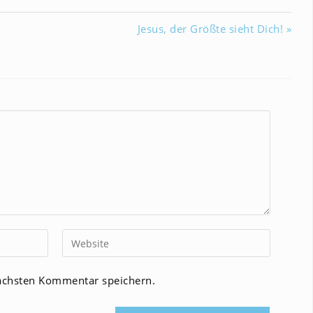
Jesus, der Größte sieht Dich! »
Gib
deine
Website-
ächsten Kommentar speichern.
URL
ein