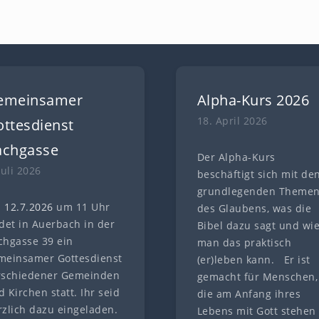
emeinsamer
Alpha-Kurs 2026
18. April 2026
ttesdienst
achgasse
Der Alpha-Kurs
Juli 2026
beschäftigt sich mit de
grundlegenden Theme
 12.7
.
202
6
um 11 Uhr
des Glaubens, was die
ndet in Auerbach in der
Bibel dazu sagt und wi
chgasse 39 ein
man das praktisch
meinsamer Gottesdienst
(er)leben kann. Er ist
rschiedener Gemeinden
gemacht für Menschen,
 Kirchen statt. Ihr seid
die am Anfang ihres
rzlich dazu eingeladen.
Lebens mit Gott stehen