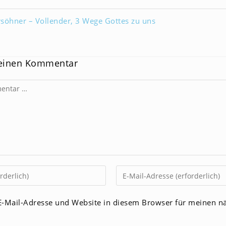
rsöhner – Vollender, 3 Wege Gottes zu uns
 einen Kommentar
Gib
deine
E-
-Mail-Adresse und Website in diesem Browser für meinen n
Mail-
men
Adresse