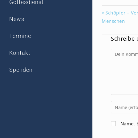
Gottesdienst
« Schöpfer – Ve
News
Menschen
Termine
Schreibe
Kommentar
Kontakt
Spenden
Gib
deinen
Namen
Name, E
oder
Benutzerna