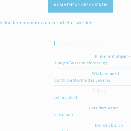
(optional)
 deine Kommentardaten verarbeitet werden.
Neueste Kommentare
Christiane Kreklau
zu
Kinder ermutigen –
eine große Herausforderung
Karsten Gebauer
zu
Wie komme ich
durch die Stürme des Lebens?
Paul Grünebaum
zu
Ecclesia –
schmerzhaft
Oliver Partzsch
zu
Gott dem Vater
vertrauen
Isabella Stegmann
zu
Handelt bis ich