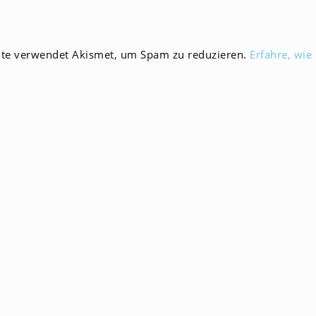
zum
en
Kommentieren
ein
ite verwendet Akismet, um Spam zu reduzieren.
Erfahre, wie