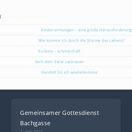
Neueste Kommentare
Christiane Kreklau
zu
Kinder ermutigen – eine große Herausforderung
Karsten Gebauer
zu
Wie komme ich durch die Stürme des Lebens?
Paul Grünebaum
zu
Ecclesia – schmerzhaft
Oliver Partzsch
zu
Gott dem Vater vertrauen
Isabella Stegmann
zu
Handelt bis ich wiederkomme
Gemeinsamer Gottesdienst
Bachgasse
2. Juli 2026