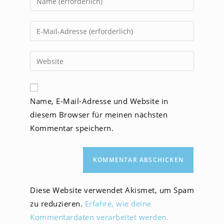
deinen
Namen
Gib
oder
deine
Benutzernamen
E-
Gib
zum
Mail-
deine
Kommentieren
Adresse
Website-
ein
zum
URL
Name, E-Mail-Adresse und Website in
Kommentieren
ein
ein
diesem Browser für meinen nächsten
(optional)
Kommentar speichern.
Diese Website verwendet Akismet, um Spam
zu reduzieren.
Erfahre, wie deine
Kommentardaten verarbeitet werden.