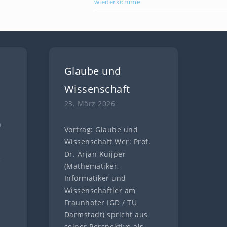
wiederkomme
Glaube und
Wissenschaft
23. März 2026
n
Vortrag: Glaube und
n
Wissenschaft Wer: Prof.
Dr. Arjan Kuijper
e
(Mathematiker,
Informatiker und
Wissenschaftler am
Fraunhofer IGD / TU
Darmstadt) spricht aus