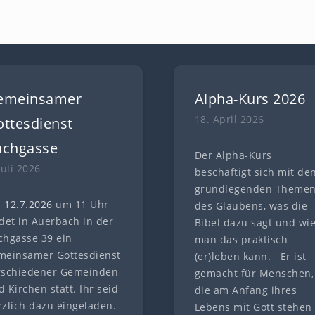
emeinsamer
Alpha-Kurs 2026
18. April 2026
ttesdienst
achgasse
Der Alpha-Kurs
Juli 2026
beschäftigt sich mit de
grundlegenden Theme
 12.7
.
202
6
um 11 Uhr
des Glaubens, was die
ndet in Auerbach in der
Bibel dazu sagt und wi
chgasse 39 ein
man das praktisch
meinsamer Gottesdienst
(er)leben kann. Er ist
rschiedener Gemeinden
gemacht für Menschen,
 Kirchen statt. Ihr seid
die am Anfang ihres
rzlich dazu eingeladen.
Lebens mit Gott stehen