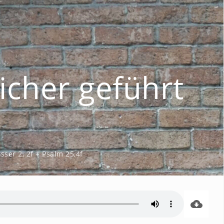
sicher geführt
sser 2, 2f + Psalm 25
,4f