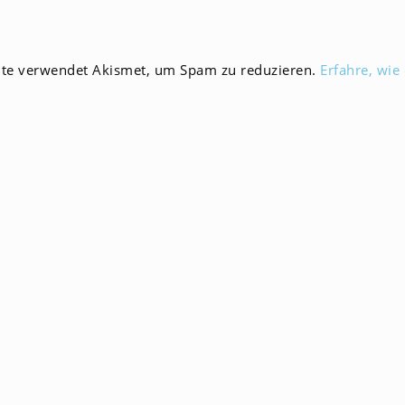
zum
en
Kommentieren
ein
ite verwendet Akismet, um Spam zu reduzieren.
Erfahre, wie