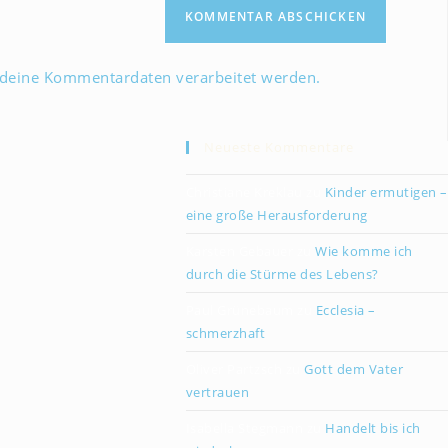
(optional)
 deine Kommentardaten verarbeitet werden.
Neueste Kommentare
Christiane Kreklau
zu
Kinder ermutigen –
eine große Herausforderung
Karsten Gebauer
zu
Wie komme ich
durch die Stürme des Lebens?
Paul Grünebaum
zu
Ecclesia –
schmerzhaft
Oliver Partzsch
zu
Gott dem Vater
vertrauen
Isabella Stegmann
zu
Handelt bis ich