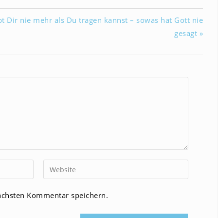
bt Dir nie mehr als Du tragen kannst – sowas hat Gott nie
gesagt »
Gib
deine
Website-
ächsten Kommentar speichern.
URL
ein