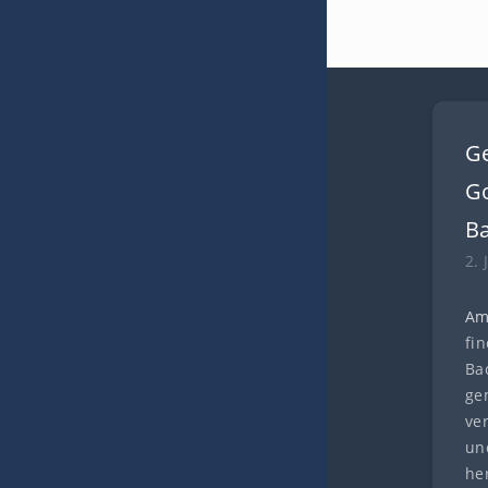
G
Go
B
2. 
Am
fi
Ba
ge
ve
und
he