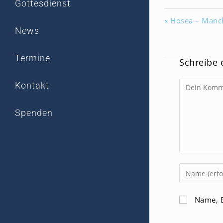
Gottesdienst
« Hosea – Manc
News
Termine
Schreibe
Kommentar
Kontakt
Spenden
Gib
deinen
Namen
Name, E
oder
Benutzerna