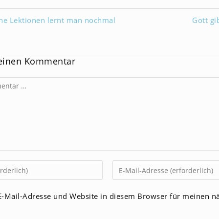
he Lektionen lernt man nochmal
Gott gi
 einen Kommentar
Gib
deine
E-
-Mail-Adresse und Website in diesem Browser für meinen n
Mail-
men
Adresse