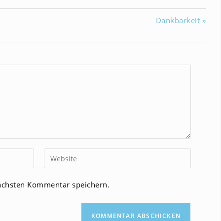
Dankbarkeit »
Gib
deine
Website-
ächsten Kommentar speichern.
URL
ein
(optional)