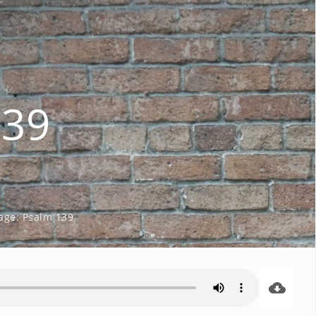
139
age:
Psalm 139