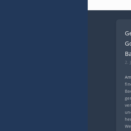
G
Go
B
2. 
Am
fi
Ba
ge
ve
und
he
We