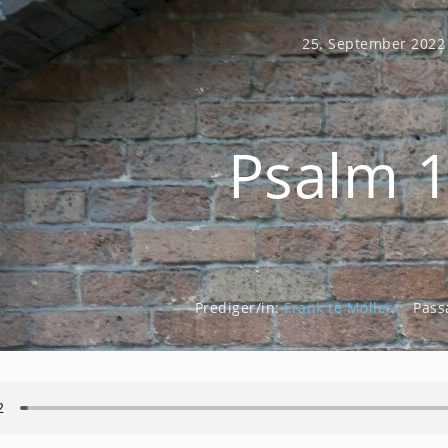
25. September 2022
Psalm 
Prediger/in:
Frank te Moller
Pass