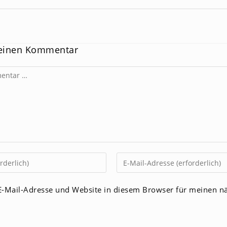
 einen Kommentar
Gib
deine
E-
-Mail-Adresse und Website in diesem Browser für meinen n
Mail-
men
Adresse
zum