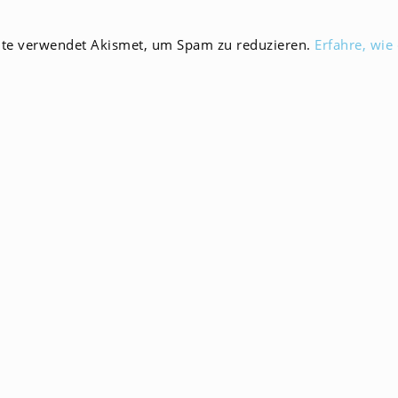
en
Kommentieren
ein
ite verwendet Akismet, um Spam zu reduzieren.
Erfahre, wie