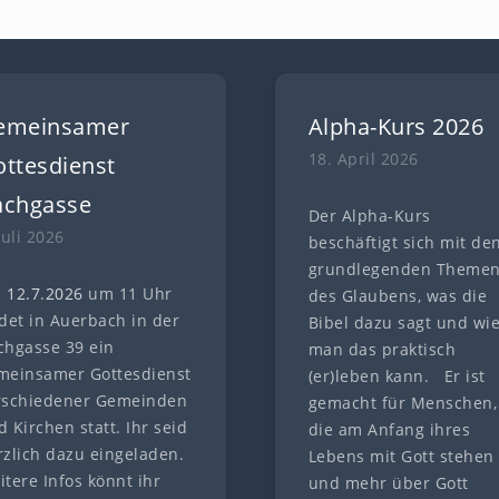
emeinsamer
Alpha-Kurs 2026
18. April 2026
ttesdienst
achgasse
Der Alpha-Kurs
Juli 2026
beschäftigt sich mit de
grundlegenden Theme
 12.7
.
202
6
um 11 Uhr
des Glaubens, was die
ndet in Auerbach in der
Bibel dazu sagt und wi
chgasse 39 ein
man das praktisch
meinsamer Gottesdienst
(er)leben kann. Er ist
rschiedener Gemeinden
gemacht für Menschen,
 Kirchen statt. Ihr seid
die am Anfang ihres
rzlich dazu eingeladen.
Lebens mit Gott stehen
itere Infos könnt ihr
und mehr über Gott