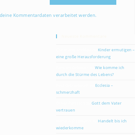
 deine Kommentardaten verarbeitet werden.
Neueste Kommentare
Christiane Kreklau
zu
Kinder ermutigen –
eine große Herausforderung
Karsten Gebauer
zu
Wie komme ich
durch die Stürme des Lebens?
Paul Grünebaum
zu
Ecclesia –
schmerzhaft
Oliver Partzsch
zu
Gott dem Vater
vertrauen
Isabella Stegmann
zu
Handelt bis ich
wiederkomme