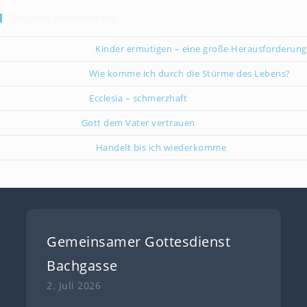
Neueste Kommentare
Christiane Kreklau
zu
Kinder ermutigen – eine große Herausforderung
Karsten Gebauer
zu
Wie komme ich durch die Stürme des Lebens?
Paul Grünebaum
zu
Ecclesia – schmerzhaft
Oliver Partzsch
zu
Gott dem Vater vertrauen
Isabella Stegmann
zu
Handelt bis ich wiederkomme
Gemeinsamer Gottesdienst
Bachgasse
2. Juli 2026