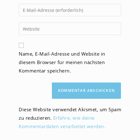
Namen
Gib
oder
deine
Benutzernamen
E-
Gib
zum
Mail-
deine
Kommentieren
Adresse
Website-
ein
zum
URL
Name, E-Mail-Adresse und Website in
Kommentieren
ein
ein
diesem Browser für meinen nächsten
(optional)
Kommentar speichern.
Diese Website verwendet Akismet, um Spam
zu reduzieren.
Erfahre, wie deine
Kommentardaten verarbeitet werden.