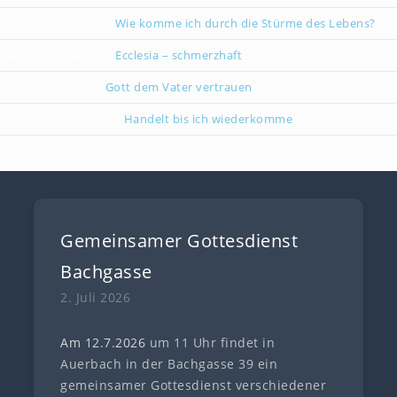
Karsten Gebauer
zu
Wie komme ich durch die Stürme des Lebens?
Paul Grünebaum
zu
Ecclesia – schmerzhaft
Oliver Partzsch
zu
Gott dem Vater vertrauen
Isabella Stegmann
zu
Handelt bis ich wiederkomme
Gemeinsamer Gottesdienst
Bachgasse
2. Juli 2026
Am 12.7
.
202
6
um 11 Uhr findet in
Auerbach in der Bachgasse 39 ein
gemeinsamer Gottesdienst verschiedener