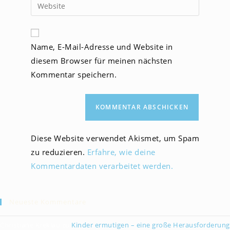
Gib
zum
Mail-
deine
Kommentieren
Adresse
Website-
ein
zum
URL
Name, E-Mail-Adresse und Website in
Kommentieren
ein
ein
diesem Browser für meinen nächsten
(optional)
Kommentar speichern.
Diese Website verwendet Akismet, um Spam
zu reduzieren.
Erfahre, wie deine
Kommentardaten verarbeitet werden.
Neueste Kommentare
Christiane Kreklau
zu
Kinder ermutigen – eine große Herausforderung