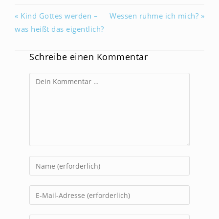
« Kind Gottes werden –
Wessen rühme ich mich? »
was heißt das eigentlich?
Schreibe einen Kommentar
Kommentar
Gib
deinen
Namen
Gib
oder
deine
Benutzernamen
E-