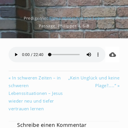
Prediger/in:
Elena Winter/Verena Faber
Passage:
Philipper 4, 6-8
« In schweren Zeiten – in
„Kein Unglück und keine
schweren
Plage?…..“ »
Lebenssituationen – Jesus
wieder neu und tiefer
vertrauen lernen
Schreibe einen Kommentar