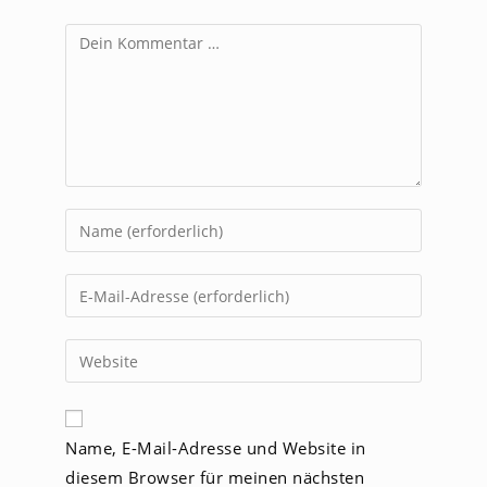
Kommentar
Gib
deinen
Namen
Gib
oder
deine
Benutzernamen
E-
Gib
zum
Mail-
deine
Kommentieren
Adresse
Website-
ein
zum
URL
Name, E-Mail-Adresse und Website in
Kommentieren
ein
ein
diesem Browser für meinen nächsten