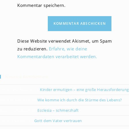
(optional)
Kommentar speichern.
Diese Website verwendet Akismet, um Spam
zu reduzieren.
Erfahre, wie deine
Kommentardaten verarbeitet werden.
Neueste Kommentare
Christiane Kreklau
zu
Kinder ermutigen – eine große Herausforderung
Karsten Gebauer
zu
Wie komme ich durch die Stürme des Lebens?
Paul Grünebaum
zu
Ecclesia – schmerzhaft
Oliver Partzsch
zu
Gott dem Vater vertrauen