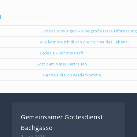
Neueste Kommentare
Christiane Kreklau
zu
Kinder ermutigen – eine große Herausforderung
Karsten Gebauer
zu
Wie komme ich durch die Stürme des Lebens?
Paul Grünebaum
zu
Ecclesia – schmerzhaft
Oliver Partzsch
zu
Gott dem Vater vertrauen
Isabella Stegmann
zu
Handelt bis ich wiederkomme
Gemeinsamer Gottesdienst
Bachgasse
2. Juli 2026