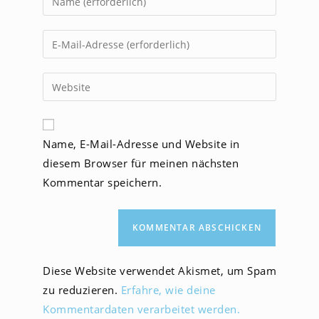
deinen
Namen
Gib
oder
deine
Benutzernamen
E-
Gib
zum
Mail-
deine
Kommentieren
Adresse
Website-
ein
zum
URL
Name, E-Mail-Adresse und Website in
Kommentieren
ein
ein
diesem Browser für meinen nächsten
(optional)
Kommentar speichern.
Diese Website verwendet Akismet, um Spam
zu reduzieren.
Erfahre, wie deine
Kommentardaten verarbeitet werden.