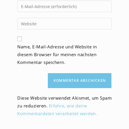
Namen
Gib
oder
deine
Benutzernamen
E-
Gib
zum
Mail-
deine
Kommentieren
Adresse
Website-
ein
zum
URL
Name, E-Mail-Adresse und Website in
Kommentieren
ein
ein
diesem Browser für meinen nächsten
(optional)
Kommentar speichern.
Diese Website verwendet Akismet, um Spam
zu reduzieren.
Erfahre, wie deine
Kommentardaten verarbeitet werden.