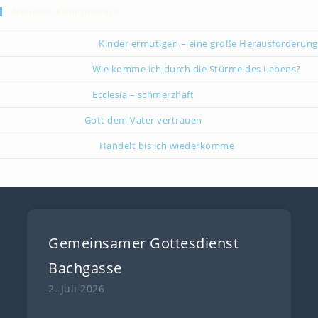
Neueste Kommentare
Christiane Kreklau
zu
Kinder ermutigen – eine große Herausforderung
Karsten Gebauer
zu
Wie komme ich durch die Stürme des Lebens?
Paul Grünebaum
zu
Ecclesia – schmerzhaft
Oliver Partzsch
zu
Gott dem Vater vertrauen
Isabella Stegmann
zu
Handelt bis ich wiederkomme
Gemeinsamer Gottesdienst
Bachgasse
2. Juli 2026