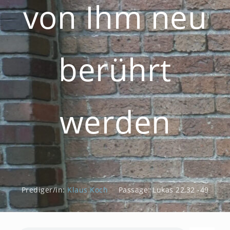
von Ihm neu
berührt
werden
Prediger/in:
Klaus Koch
Passage:
Lukas 22,32 -49