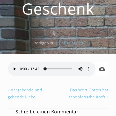
Geschenk
Prediger/in:
Frank te Moller
« Vergebende und
Das Wort Gottes hat
gebende Liebe
schöpferische Kraft »
Schreibe einen Kommentar