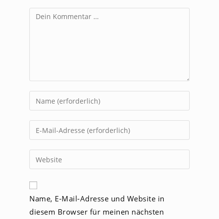
Kommentar
Gib
deinen
Namen
Gib
oder
deine
Benutzernamen
E-
Gib
zum
Mail-
deine
Kommentieren
Adresse
Website-
ein
zum
URL
Name, E-Mail-Adresse und Website in
Kommentieren
ein
ein
diesem Browser für meinen nächsten
(optional)