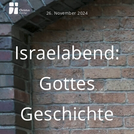
Zum
Inhalt
26. November 2024
springen
Israelabend:
Gottes
Geschichte