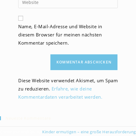
zum
Mail-
deine
Kommentieren
Adresse
Website-
ein
zum
URL
Name, E-Mail-Adresse und Website in
Kommentieren
ein
ein
diesem Browser für meinen nächsten
(optional)
Kommentar speichern.
Diese Website verwendet Akismet, um Spam
zu reduzieren.
Erfahre, wie deine
Kommentardaten verarbeitet werden.
Neueste Kommentare
Christiane Kreklau
zu
Kinder ermutigen – eine große Herausforderung