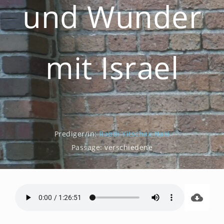
und Wunder
mit Israel
Prediger/in:
Rabbi Yitschak Naki
Passage:
verschiedene