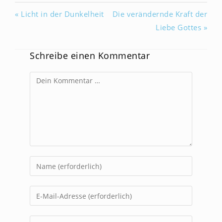
« Licht in der Dunkelheit
Die verändernde Kraft der
Liebe Gottes »
Schreibe einen Kommentar
Kommentar
Gib
deinen
Namen
Gib
oder
deine
Benutzernamen
E-
Gib