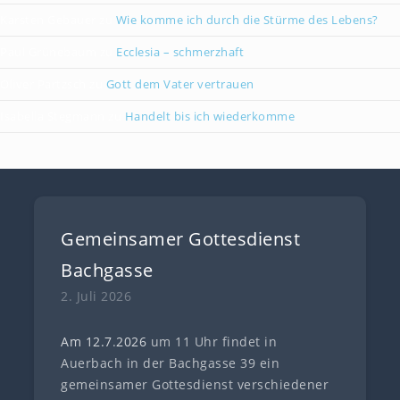
Karsten Gebauer
zu
Wie komme ich durch die Stürme des Lebens?
Paul Grünebaum
zu
Ecclesia – schmerzhaft
Oliver Partzsch
zu
Gott dem Vater vertrauen
Isabella Stegmann
zu
Handelt bis ich wiederkomme
Gemeinsamer Gottesdienst
Bachgasse
2. Juli 2026
Am 12.7
.
202
6
um 11 Uhr findet in
Auerbach in der Bachgasse 39 ein
gemeinsamer Gottesdienst verschiedener