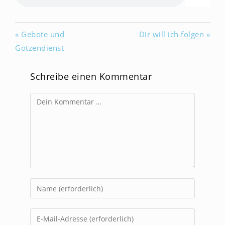
« Gebote und
Dir will ich folgen »
Götzendienst
Schreibe einen Kommentar
Kommentar
Gib
deinen
Namen
Gib
oder