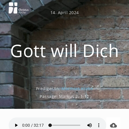
Zum
Inhalt
14. April 2024
springen
Gott will Dich
Prediger/in:
Matthias Krebs
Passage:
Markus 2, 1-12