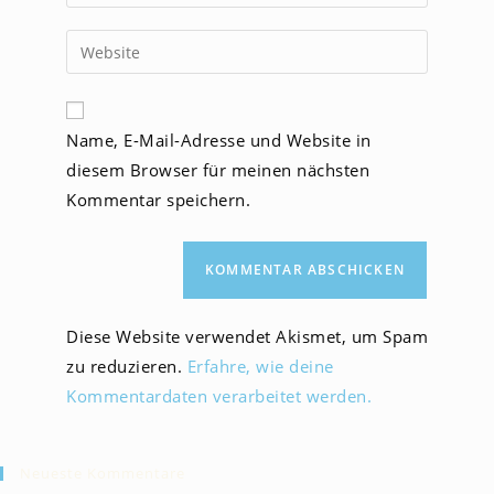
deine
Benutzernamen
E-
Gib
zum
Mail-
deine
Kommentieren
Adresse
Website-
ein
zum
URL
Name, E-Mail-Adresse und Website in
Kommentieren
ein
ein
diesem Browser für meinen nächsten
(optional)
Kommentar speichern.
Diese Website verwendet Akismet, um Spam
zu reduzieren.
Erfahre, wie deine
Kommentardaten verarbeitet werden.
Neueste Kommentare