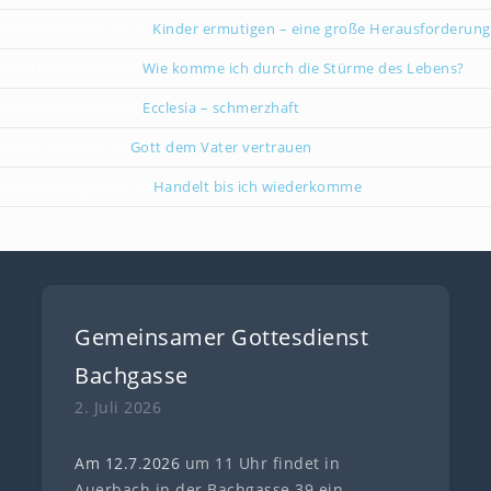
Christiane Kreklau
zu
Kinder ermutigen – eine große Herausforderung
Karsten Gebauer
zu
Wie komme ich durch die Stürme des Lebens?
Paul Grünebaum
zu
Ecclesia – schmerzhaft
Oliver Partzsch
zu
Gott dem Vater vertrauen
Isabella Stegmann
zu
Handelt bis ich wiederkomme
Gemeinsamer Gottesdienst
Bachgasse
2. Juli 2026
Am 12.7
.
202
6
um 11 Uhr findet in
Auerbach in der Bachgasse 39 ein