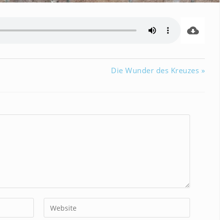
Die Wunder des Kreuzes »
Gib
deine