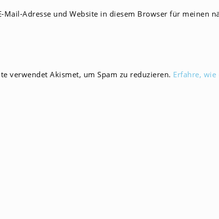
E-
-Mail-Adresse und Website in diesem Browser für meinen n
Mail-
men
Adresse
zum
en
Kommentieren
ein
ite verwendet Akismet, um Spam zu reduzieren.
Erfahre, wie