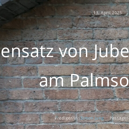
13. April 2025
ensatz von Jub
am Palmso
Prediger/in:
Simon Jung
Passage: