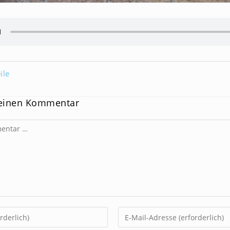
ile
 einen Kommentar
Gib
deine