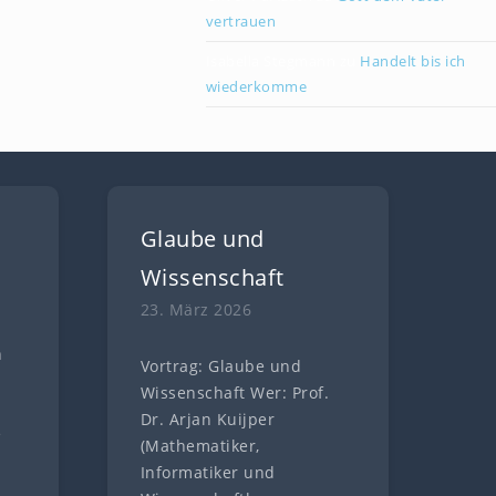
vertrauen
Isabella Stegmann
zu
Handelt bis ich
wiederkomme
Glaube und
Wissenschaft
23. März 2026
n
Vortrag: Glaube und
n
Wissenschaft Wer: Prof.
Dr. Arjan Kuijper
e
(Mathematiker,
Informatiker und