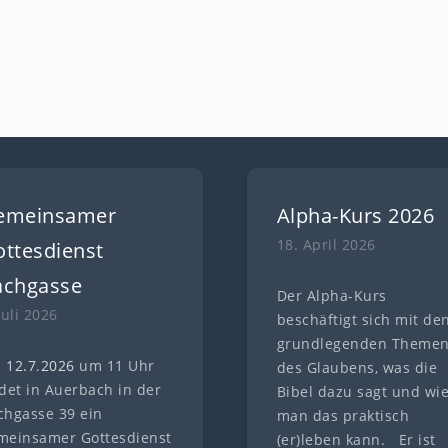
emeinsamer
Alpha-Kurs 2026
18. April 2026
ttesdienst
achgasse
Der Alpha-Kurs
Juli 2026
beschäftigt sich mit de
grundlegenden Theme
 12.7
.
202
6
um 11 Uhr
des Glaubens, was die
ndet in Auerbach in der
Bibel dazu sagt und wi
chgasse 39 ein
man das praktisch
meinsamer Gottesdienst
(er)leben kann. Er ist