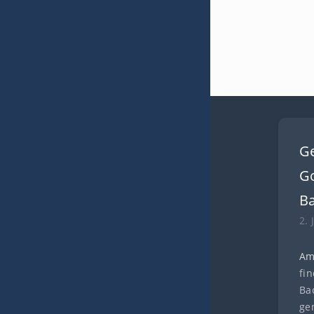
G
Go
B
2. 
Am
fi
Ba
ge