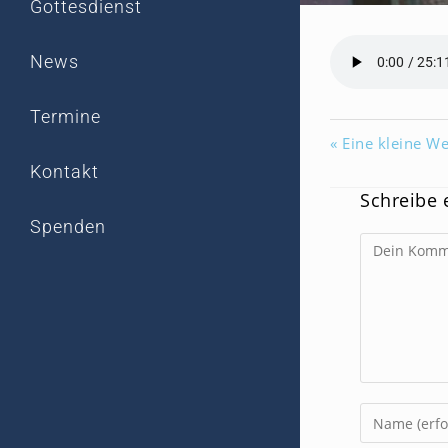
Gottesdienst
News
Termine
« Eine kleine We
Kontakt
Schreibe
Spenden
Kommentar
Gib
deinen