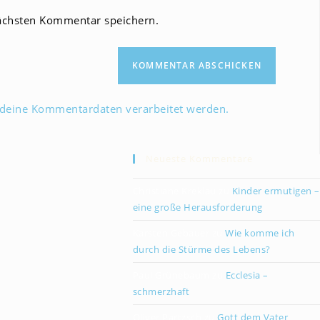
Website-
ächsten Kommentar speichern.
URL
ein
(optional)
 deine Kommentardaten verarbeitet werden.
Neueste Kommentare
Christiane Kreklau
zu
Kinder ermutigen –
eine große Herausforderung
Karsten Gebauer
zu
Wie komme ich
durch die Stürme des Lebens?
Paul Grünebaum
zu
Ecclesia –
schmerzhaft
Oliver Partzsch
zu
Gott dem Vater