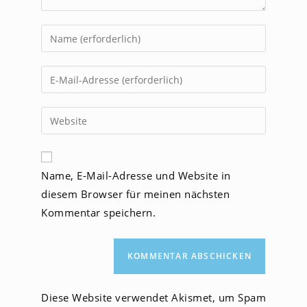
Gib
deinen
Namen
Gib
oder
deine
Benutzernamen
E-
Gib
zum
Mail-
deine
Kommentieren
Adresse
Website-
ein
zum
URL
Name, E-Mail-Adresse und Website in
Kommentieren
ein
ein
diesem Browser für meinen nächsten
(optional)
Kommentar speichern.
Diese Website verwendet Akismet, um Spam