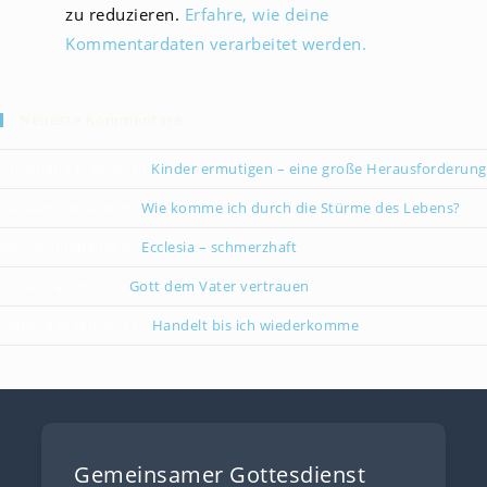
zu reduzieren.
Erfahre, wie deine
Kommentardaten verarbeitet werden.
Neueste Kommentare
Christiane Kreklau
zu
Kinder ermutigen – eine große Herausforderung
Karsten Gebauer
zu
Wie komme ich durch die Stürme des Lebens?
Paul Grünebaum
zu
Ecclesia – schmerzhaft
Oliver Partzsch
zu
Gott dem Vater vertrauen
Isabella Stegmann
zu
Handelt bis ich wiederkomme
Gemeinsamer Gottesdienst