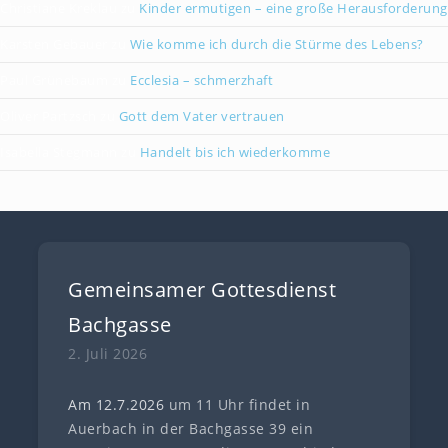
Christiane Kreklau
zu
Kinder ermutigen – eine große Herausforderung
Karsten Gebauer
zu
Wie komme ich durch die Stürme des Lebens?
Paul Grünebaum
zu
Ecclesia – schmerzhaft
Oliver Partzsch
zu
Gott dem Vater vertrauen
Isabella Stegmann
zu
Handelt bis ich wiederkomme
Gemeinsamer Gottesdienst
Bachgasse
2. Juli 2026
Am 12.7
.
202
6
um 11 Uhr findet in
Auerbach in der Bachgasse 39 ein