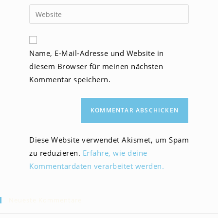
Benutzernamen
E-
Gib
zum
Mail-
deine
Kommentieren
Adresse
Website-
ein
zum
URL
Name, E-Mail-Adresse und Website in
Kommentieren
ein
ein
diesem Browser für meinen nächsten
(optional)
Kommentar speichern.
Diese Website verwendet Akismet, um Spam
zu reduzieren.
Erfahre, wie deine
Kommentardaten verarbeitet werden.
Neueste Kommentare