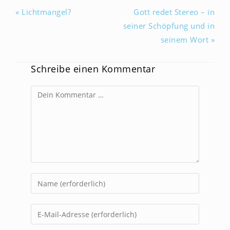
« Lichtmangel?
Gott redet Stereo – in
seiner Schöpfung und in
seinem Wort »
Schreibe einen Kommentar
Kommentar
Gib
deinen
Namen
Gib
oder
deine