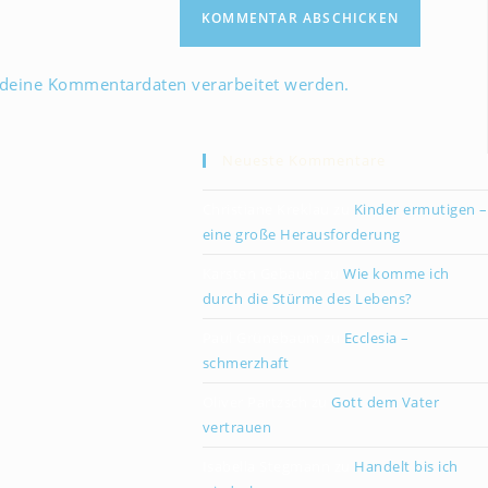
(optional)
 deine Kommentardaten verarbeitet werden.
Neueste Kommentare
Christiane Kreklau
zu
Kinder ermutigen –
eine große Herausforderung
Karsten Gebauer
zu
Wie komme ich
durch die Stürme des Lebens?
Paul Grünebaum
zu
Ecclesia –
schmerzhaft
Oliver Partzsch
zu
Gott dem Vater
vertrauen
Isabella Stegmann
zu
Handelt bis ich