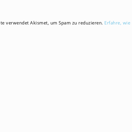
zum
en
Kommentieren
ein
ite verwendet Akismet, um Spam zu reduzieren.
Erfahre, wie