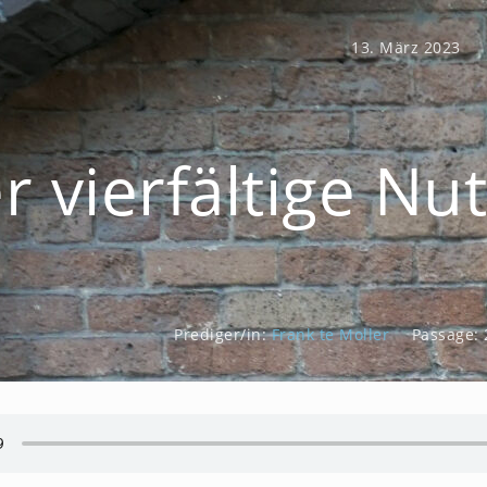
13. März 2023
r vierfältige Nu
Prediger/in:
Frank te Moller
Passage: