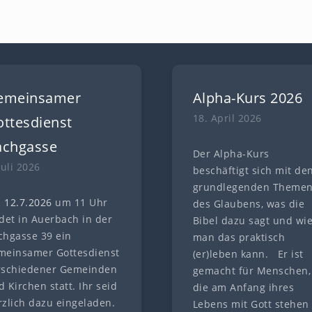
emeinsamer
Alpha-Kurs 2026
18. April 2026
ttesdienst
achgasse
Der Alpha-Kurs
Juli 2026
beschäftigt sich mit de
grundlegenden Theme
 12.7
.
202
6
um 11 Uhr
des Glaubens, was die
ndet in Auerbach in der
Bibel dazu sagt und wi
chgasse 39 ein
man das praktisch
meinsamer Gottesdienst
(er)leben kann. Er ist
rschiedener Gemeinden
gemacht für Menschen,
 Kirchen statt. Ihr seid
die am Anfang ihres
rzlich dazu eingeladen.
Lebens mit Gott stehen