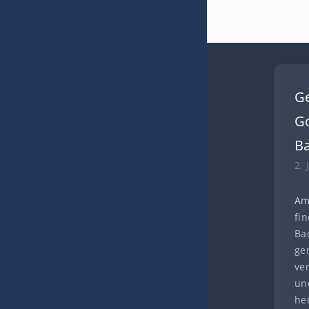
G
Go
B
2. 
Am
fi
Ba
ge
ve
und
he