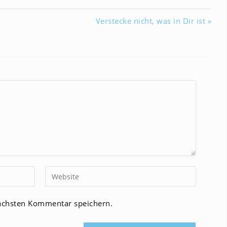
Verstecke nicht, was in Dir ist »
Gib
deine
Website-
ächsten Kommentar speichern.
URL
ein