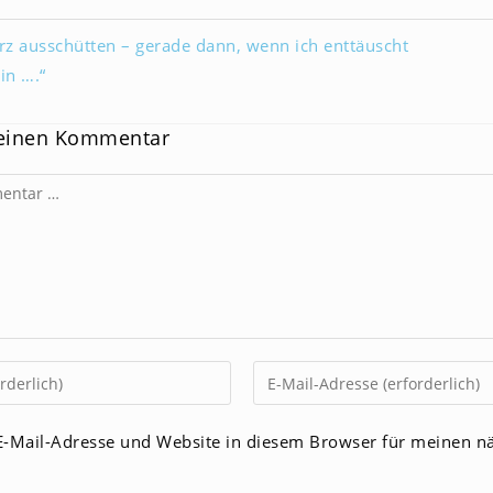
rz ausschütten – gerade dann, wenn ich enttäuscht
in ….“
 einen Kommentar
Gib
deine
E-
-Mail-Adresse und Website in diesem Browser für meinen n
Mail-
men
Adresse