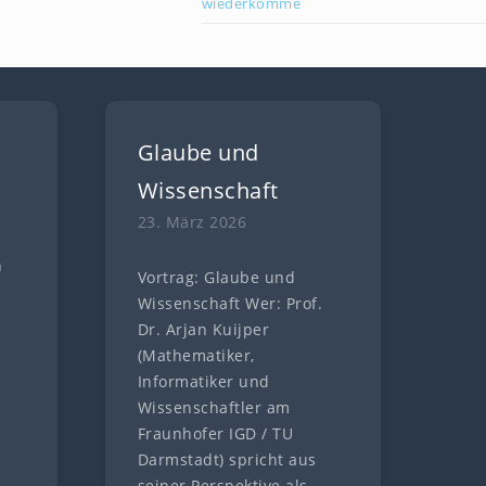
wiederkomme
Glaube und
Wissenschaft
23. März 2026
n
Vortrag: Glaube und
n
Wissenschaft Wer: Prof.
Dr. Arjan Kuijper
e
(Mathematiker,
Informatiker und
Wissenschaftler am
Fraunhofer IGD / TU
Darmstadt) spricht aus