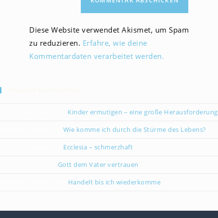
Diese Website verwendet Akismet, um Spam
zu reduzieren.
Erfahre, wie deine
Kommentardaten verarbeitet werden.
Neueste Kommentare
Christiane Kreklau
zu
Kinder ermutigen – eine große Herausforderung
Karsten Gebauer
zu
Wie komme ich durch die Stürme des Lebens?
Paul Grünebaum
zu
Ecclesia – schmerzhaft
Oliver Partzsch
zu
Gott dem Vater vertrauen
Isabella Stegmann
zu
Handelt bis ich wiederkomme