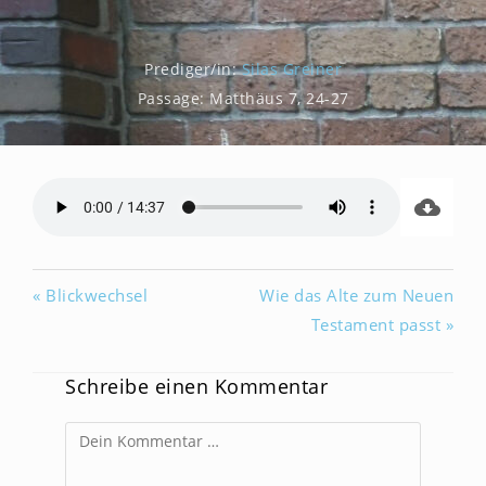
Prediger/in:
Silas Greiner
Passage:
Matthäus 7, 24-27
« Blickwechsel
Wie das Alte zum Neuen
Testament passt »
Schreibe einen Kommentar
Kommentar