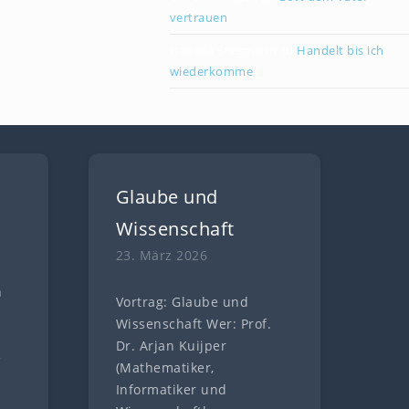
vertrauen
Isabella Stegmann
zu
Handelt bis ich
wiederkomme
Glaube und
Wissenschaft
23. März 2026
n
Vortrag: Glaube und
n
Wissenschaft Wer: Prof.
Dr. Arjan Kuijper
e
(Mathematiker,
Informatiker und