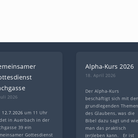
emeinsamer
Alpha-Kurs 2026
18. April 2026
ttesdienst
achgasse
Der Alpha-Kurs
Juli 2026
beschäftigt sich mit de
grundlegenden Theme
 12.7
.
202
6
um 11 Uhr
des Glaubens, was die
ndet in Auerbach in der
Bibel dazu sagt und wi
chgasse 39 ein
man das praktisch
meinsamer Gottesdienst
(er)leben kann. Er ist