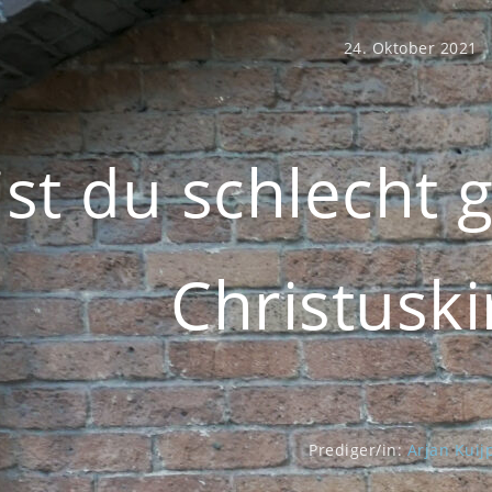
24. Oktober 2021
ist du schlecht 
Christuski
Prediger/in:
Arjan Kuij