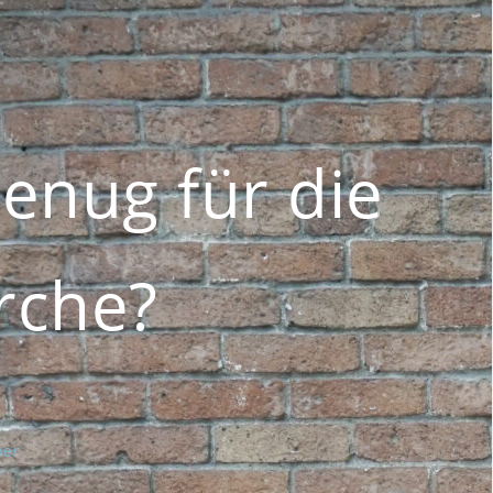
genug für die
rche?
per