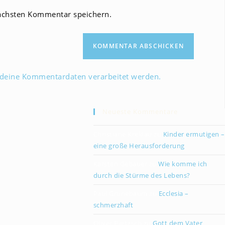
Website-
ächsten Kommentar speichern.
URL
ein
(optional)
 deine Kommentardaten verarbeitet werden.
Neueste Kommentare
Christiane Kreklau
zu
Kinder ermutigen –
eine große Herausforderung
Karsten Gebauer
zu
Wie komme ich
durch die Stürme des Lebens?
Paul Grünebaum
zu
Ecclesia –
schmerzhaft
Oliver Partzsch
zu
Gott dem Vater