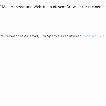
E-
-Mail-Adresse und Website in diesem Browser für meinen n
Mail-
men
Adresse
zum
en
Kommentieren
ein
ite verwendet Akismet, um Spam zu reduzieren.
Erfahre, wie