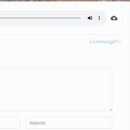
Lichtmangel? »
Gib
deine