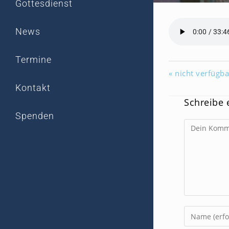
Gottesdienst
News
Termine
« nicht verfügba
Kontakt
Schreibe
Spenden
Kommentar
Gib
deinen