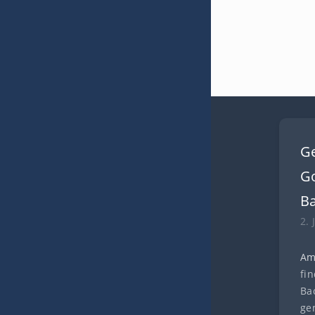
G
Go
B
2. 
Am
fi
Ba
ge