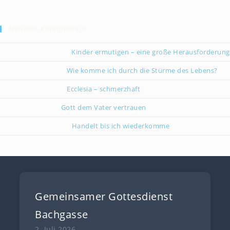
Neueste Kommentare
Christiane Kreklau
zu
Kinder ermutigen – eine große Herausforderung
Karsten Gebauer
zu
Wie komme ich durch die Stürme des Lebens?
Paul Grünebaum
zu
Ecclesia – schmerzhaft
Oliver Partzsch
zu
Gott dem Vater vertrauen
Isabella Stegmann
zu
Handelt bis ich wiederkomme
Gemeinsamer Gottesdienst
Bachgasse
2. Juli 2026