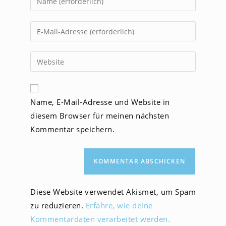
deinen
Namen
Gib
oder
deine
Benutzernamen
E-
Gib
zum
Mail-
deine
Kommentieren
Adresse
Website-
ein
zum
URL
Name, E-Mail-Adresse und Website in
Kommentieren
ein
ein
diesem Browser für meinen nächsten
(optional)
Kommentar speichern.
Diese Website verwendet Akismet, um Spam
zu reduzieren.
Erfahre, wie deine
Kommentardaten verarbeitet werden.