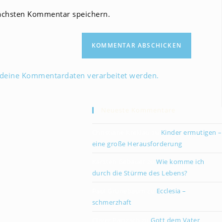
Website-
ächsten Kommentar speichern.
URL
ein
(optional)
 deine Kommentardaten verarbeitet werden.
Neueste Kommentare
Christiane Kreklau
zu
Kinder ermutigen –
eine große Herausforderung
Karsten Gebauer
zu
Wie komme ich
durch die Stürme des Lebens?
Paul Grünebaum
zu
Ecclesia –
schmerzhaft
Oliver Partzsch
zu
Gott dem Vater