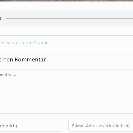
be ist stärkerer Glaube
 einen Kommentar
Gib
deine