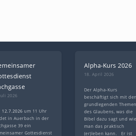
emeinsamer
Alpha-Kurs 2026
18. April 2026
ttesdienst
achgasse
Der Alpha-Kurs
Juli 2026
beschäftigt sich mit de
grundlegenden Theme
 12.7
.
202
6
um 11 Uhr
des Glaubens, was die
ndet in Auerbach in der
Bibel dazu sagt und wi
chgasse 39 ein
man das praktisch
meinsamer Gottesdienst
(er)leben kann. Er ist