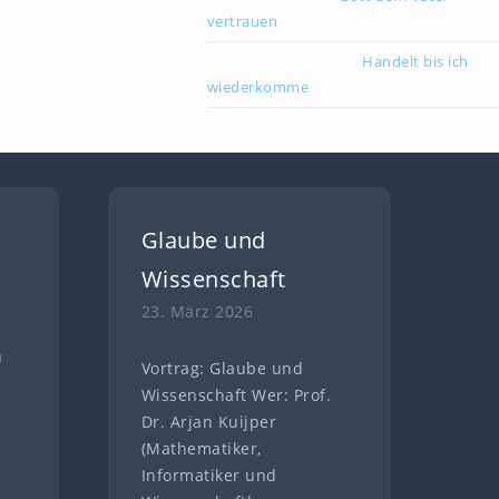
vertrauen
Isabella Stegmann
zu
Handelt bis ich
wiederkomme
Glaube und
Wissenschaft
23. März 2026
n
Vortrag: Glaube und
n
Wissenschaft Wer: Prof.
Dr. Arjan Kuijper
e
(Mathematiker,
Informatiker und