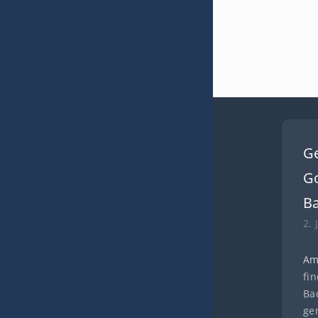
G
Go
B
2. 
Am
fi
Ba
ge