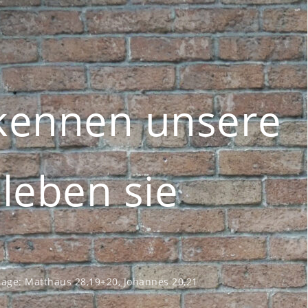
rkennen unsere
leben sie
sage:
Matthäus 28,19+20, Johannes 20,21