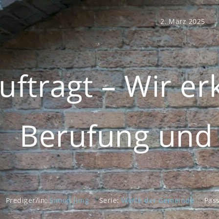
2. März 2025
uftragt – Wir e
Berufung und 
Prediger/in:
Simon Jung
Serie:
Werte der Gemeinde
Pas