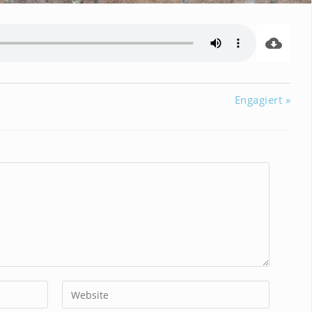
Engagiert »
Gib
deine