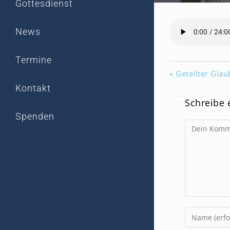
Gottesdienst
News
Termine
« Geteilter Glau
Kontakt
Schreibe
Spenden
Kommentar
Gib
deinen