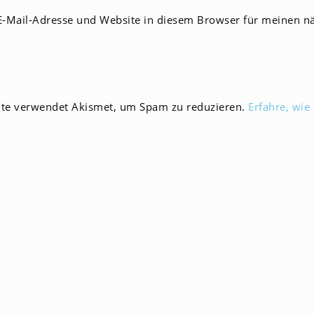
E-
-Mail-Adresse und Website in diesem Browser für meinen n
Mail-
men
Adresse
zum
en
Kommentieren
ein
ite verwendet Akismet, um Spam zu reduzieren.
Erfahre, wie