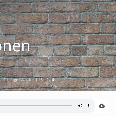
onen
Passage:
Galater 1,18 - 2,14