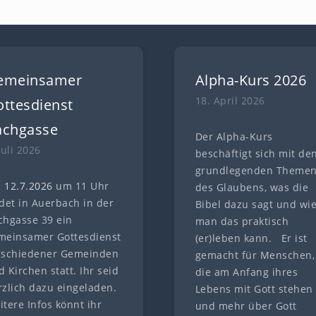
emeinsamer
Alpha-Kurs 2026
18. April 2026
ttesdienst
achgasse
Der Alpha-Kurs
Juli 2026
beschäftigt sich mit de
grundlegenden Theme
 12.7
.
202
6
um 11 Uhr
des Glaubens, was die
ndet in Auerbach in der
Bibel dazu sagt und wi
chgasse 39 ein
man das praktisch
meinsamer Gottesdienst
(er)leben kann. Er ist
rschiedener Gemeinden
gemacht für Menschen,
 Kirchen statt. Ihr seid
die am Anfang ihres
rzlich dazu eingeladen.
Lebens mit Gott stehen
itere Infos könnt ihr
und mehr über Gott