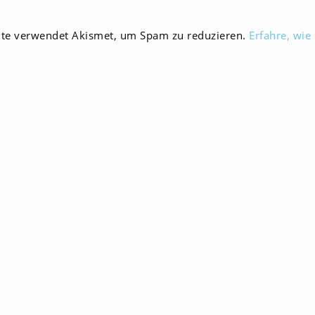
en
Kommentieren
ein
ite verwendet Akismet, um Spam zu reduzieren.
Erfahre, wie