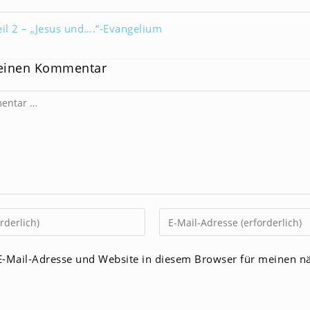
eil 2 – „Jesus und….“-Evangelium
 einen Kommentar
Gib
deine
E-
-Mail-Adresse und Website in diesem Browser für meinen n
Mail-
men
Adresse
zum