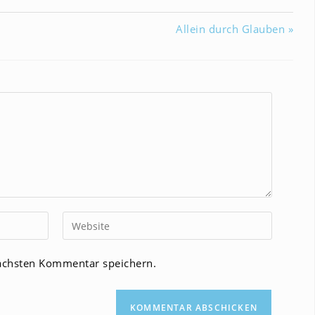
Allein durch Glauben »
Gib
deine
Website-
ächsten Kommentar speichern.
URL
ein
(optional)