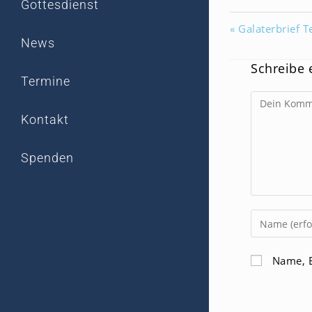
Gottesdienst
« Galaterbrief T
News
Schreibe
Termine
Kommentar
Kontakt
Spenden
Gib
deinen
Namen
Name, E
oder
Benutzerna
zum