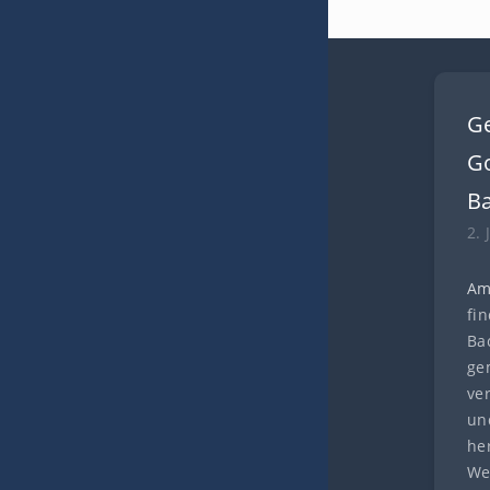
G
Go
B
2. 
Am
fi
Ba
ge
ve
und
he
We