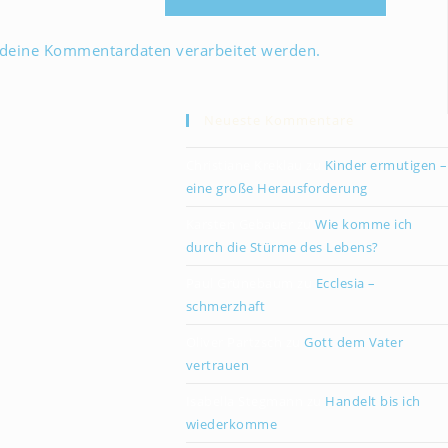
 deine Kommentardaten verarbeitet werden.
Neueste Kommentare
Christiane Kreklau
zu
Kinder ermutigen –
eine große Herausforderung
Karsten Gebauer
zu
Wie komme ich
durch die Stürme des Lebens?
Paul Grünebaum
zu
Ecclesia –
schmerzhaft
Oliver Partzsch
zu
Gott dem Vater
vertrauen
Isabella Stegmann
zu
Handelt bis ich
wiederkomme